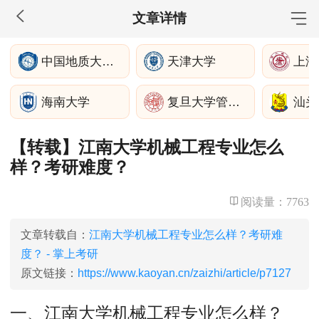
文章详情
MBA工商管理
中国地质大学(北京)
天津大学
院校库
考试报名
招生政策
学制学费
报名流程
海南大学
复旦大学管理学院
汕头
考试真题
报考经验
招生简章
【转载】江南大学机械工程专业怎么
MEM工程管理
样？考研难度？
院校库
考试报名
招生政策
学制学费
报名流程
考试真题
报考经验
招生简章
阅读量：
7763
MPA公共管理
文章转载自：
江南大学机械工程专业怎么样？考研难
度？ - 掌上考研
院校库
考试报名
招生政策
学制学费
报名流程
原文链接：
https://www.kaoyan.cn/zaizhi/article/p7127
考试真题
报考经验
招生简章
一、江南大学机械工程专业怎么样？