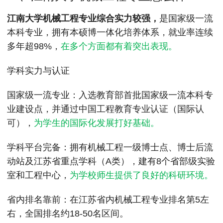
MPAcc会计专硕
江南大学机械工程专业综合实力较强，
是国家级一流
院校库
考试报名
招生政策
学制学费
报名流程
本科专业，拥有本硕博一体化培养体系，就业率连续
考试真题
报考经验
招生简章
多年超98%，
在多个方面都有着突出表现。
MTA旅游管理
学科实力与认证
院校库
考试报名
招生政策
学制学费
报名流程
‌国家级一流专业‌：入选教育部首批国家级一流本科专
考试真题
报考经验
招生简章
业建设点，并通过中国工程教育专业认证（国际认
可），
为学生的国际化发展打好基础。‌‌
‌学科平台完备‌：拥有机械工程一级博士点、博士后流
动站及江苏省重点学科（A类），建有8个省部级实验
室和工程中心，
为学校师生提供了良好的科研环境。‌‌
‌省内排名靠前‌：在江苏省内机械工程专业排名第5左
右，全国排名约18-50名区间。‌‌