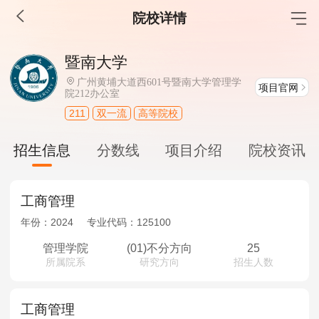
院校详情
MBA工商管理
暨南大学
院校库
考试报名
招生政策
学制学费
报名流程
广州黄埔大道西601号暨南大学管理学
项目官网
院212办公室
考试真题
报考经验
招生简章
211
双一流
高等院校
MEM工程管理
招生信息
分数线
项目介绍
院校资讯
院校库
考试报名
招生政策
学制学费
报名流程
考试真题
报考经验
招生简章
工商管理
年份：
2024
专业代码：
125100
MPA公共管理
管理学院
(01)不分方向
25
院校库
考试报名
招生政策
学制学费
报名流程
所属院系
研究方向
招生人数
考试真题
报考经验
招生简章
工商管理