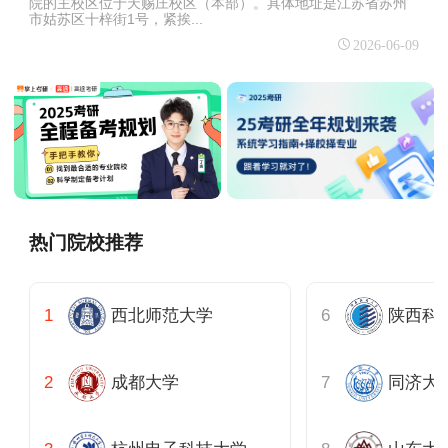
院的主校区位于‌天赐庄校区‌（本部）。‌‌具体地址是江苏省苏州
市姑苏区十梓街1号，紧挨...
2026-06-09
热门院校推荐
西北师范大学
陕西科
成都大学
同济大