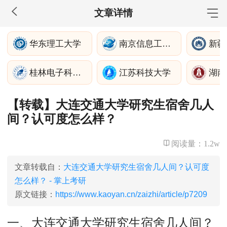
文章详情
MBA工商管理
华东理工大学
南京信息工程大学
新疆
院校库
考试报名
招生政策
学制学费
报名流程
桂林电子科技大学
江苏科技大学
湖南
考试真题
报考经验
招生简章
【转载】大连交通大学研究生宿舍几人
MEM工程管理
间？认可度怎么样？
院校库
考试报名
招生政策
学制学费
报名流程
考试真题
报考经验
招生简章
阅读量：
1.2w
MPA公共管理
文章转载自：
大连交通大学研究生宿舍几人间？认可度
怎么样？ - 掌上考研
院校库
考试报名
招生政策
学制学费
报名流程
原文链接：
https://www.kaoyan.cn/zaizhi/article/p7209
考试真题
报考经验
招生简章
一、大连交通大学研究生宿舍几人间？