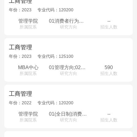
工商管理
年份：
2023
专业代码：
120200
管理学院
01消费者行为学，行为决策理论与实证研究;02家族企业管理与技术创新;03营销渠道管理;04创新管理与服务运营管理;05创新管理与战略管理;06领导与组织理论、战略管理;07企业科技创新与人力资源管理;08创新与创造力;09企业成长模式与战略创新;10企业技术创新及技术竞争理论，企业知识产权管理;11新兴技术与战略创新;12组织行为学，人力资源管理;13组织行为与人力资源管理，组织内权力关系，数智化人力资源管理相关研究;14创业管理，企业创新管理;15战略与数字化创新管理;16战略管理，创新创业，企业社会责任，资源与环境管理;17数字化战略转型与新兴技术创新，企业高管团队与动态能力;18商业伦理，企业社会责任与人力资源管理;19转型情景下的创新与创业管理，战略变革管理;20领导力与创新管理，大数据人才分析与机器学习，数据驱动的人力资源管理研究;21产品开发与营销，营销战略;22制度与创新创业，企业家与企业成长;23组织信任研究、员工压力与工作家庭平衡、职业生涯规划与发展研究;24领导力开发与管理，基于积极心理学的员工绩效提升;25组织与领导理论;26数字化转型战略、物流与供应链管理;27物流与供应链管理;28组织行为、人力资源与知识管理;29平台战略，创业战略，合作战略;30消费者行为，社交电子商务，共享经济，金融科技;31营销战略，数字营销，营销渠道管理;32数据质量、数据治理、大数据公共政策、大数据商业模式及创新应用;33供应链管理;34组织行为和人力资源管理;35信息系统行为学、信息安全行为学和组织行为学;36战略管理，创新创业，信息管理;37组织创新与变革管理;38企业技术创新，公司治理与创新
--
所属院系
研究方向
招生人数
工商管理
年份：
2023
专业代码：
125100
MBA中心
01管理方向;02智慧管理与创新创业方向;03数字化转型与产业升级方向;04新技术管理与金融科技方向;05金融方向;06数字金融方向;07EMBA
590
所属院系
研究方向
招生人数
工商管理
年份：
2022
专业代码：
120200
管理学院
01(全日制)消费者行为学，行为决策理论02(全日制)研究开发管理与技术创新03(全日制)营销渠道管理04(全日制)领导理论，沟通与谈判，群体决策05(全日制)创新管理与服务运营管理06(全日制)创新管理与战略管理07(全日制)领导理论与战略管理08(全日制)组织行为与人力资源管理09(全日制)领导科学与群体决策，管理行为与和谐管理理论，战略管理与政策分析10(全日制)创新与创造力11(全日制)企业成长模式与战略创新12(全日制)企业技术创新及技术竞争理论，企业知识产权管理13(全日制)新兴技术与战略创新14(全日制)项目调度及优化、应急管理、能源管理15(全日制)组织行为学，人力资源管理16(全日制)组织行为与人力资源管理，组织内权力关系研究17(全日制)创业管理，企业创新管理18(全日制)组织间合作关系管理，战略与创新管理19(全日制)战略管理与战略决策，创新与创业管理20(全日制)企业数字化战略与动态能力，新兴技术与战略创新21(全日制)商业伦理，企业社会责任与人力资源管理22(全日制)转型情景下的创新与创业管理，战略变革管理23(全日制)大数据人才分析与机器学习，数据驱动的人力资源管理研究24(全日制)产品开发与营销，营销战略25(全日制)制度与创新创业，企业家与企业成长26(全日制)创业团队与创投间关系研究，员工压力与工作家庭平衡27(全日制)领导力开发与管理，基于积极心理学的员工绩效提升28(全日制)组织与领导理论29(全日制)创新与质量战略、物流与供应链管理30(全日制)物流与供应链管理31(全日制)组织行为、人力资源与知识管理32(全日制)战略联盟、创业管理33(全日制)消费者行为，社交电子商务，共享经济，金融科技34(全日制)营销战略，数字营销，营销渠道管理36(全日制)数据质量、数据治理、大数据公共政策、大数据商业模式及创新应用37(全日制)供应链管理
--
所属院系
研究方向
招生人数