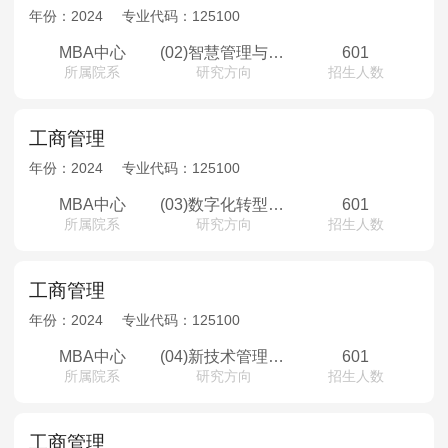
MPAcc会计专硕
年份：
2024
专业代码：
125100
院校库
考试报名
招生政策
学制学费
报名流程
MBA中心
(02)智慧管理与创新创业方向
601
所属院系
研究方向
招生人数
考试真题
报考经验
招生简章
MTA旅游管理
工商管理
年份：
2024
专业代码：
125100
院校库
考试报名
招生政策
学制学费
报名流程
考试真题
报考经验
招生简章
MBA中心
(03)数字化转型与产业升级方向
601
所属院系
研究方向
招生人数
工商管理
年份：
2024
专业代码：
125100
MBA中心
(04)新技术管理与金融科技方向
601
所属院系
研究方向
招生人数
工商管理