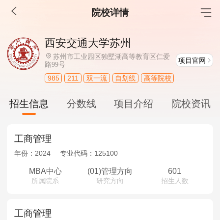
院校详情
MBA工商管理
西安交通大学苏州
院校库
考试报名
招生政策
学制学费
报名流程
苏州市工业园区独墅湖高等教育区仁爱
项目官网
路99号
考试真题
报考经验
招生简章
985
211
双一流
自划线
高等院校
MEM工程管理
招生信息
分数线
项目介绍
院校资讯
院校库
考试报名
招生政策
学制学费
报名流程
考试真题
报考经验
招生简章
工商管理
年份：
2024
专业代码：
125100
MPA公共管理
MBA中心
(01)管理方向
601
院校库
考试报名
招生政策
学制学费
报名流程
所属院系
研究方向
招生人数
考试真题
报考经验
招生简章
工商管理