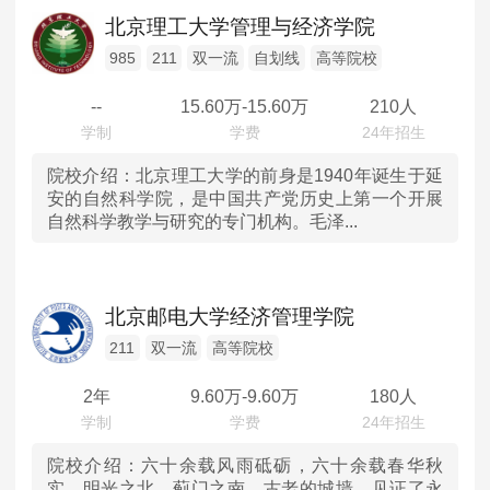
辽宁
高等院校
MPAcc会计专硕
北京理工大学管理与经济学院
院校库
考试报名
招生政策
学制学费
报名流程
吉林
985
211
双一流
自划线
高等院校
考试真题
报考经验
招生简章
--
15.60
万-
15.60
万
210人
黑龙江
MTA旅游管理
上海
院校介绍：
北京理工大学的前身是1940年诞生于延
院校库
考试报名
招生政策
学制学费
报名流程
安的自然科学院，是中国共产党历史上第一个开展
自然科学教学与研究的专门机构。毛泽...
考试真题
报考经验
招生简章
江苏
浙江
北京邮电大学经济管理学院
安徽
211
双一流
高等院校
2年
9.60
万-
9.60
万
180人
福建
江西
院校介绍：
六十余载风雨砥砺，六十余载春华秋
实。明光之北、蓟门之南，古老的城墙，见证了永