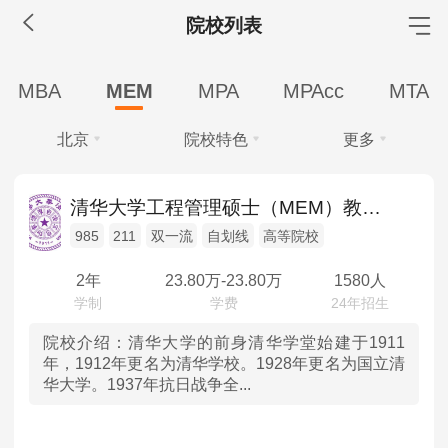
院校列表
MBA工商管理
MBA
MEM
MPA
MPAcc
MTA
院校库
考试报名
招生政策
学制学费
报名流程
北京
院校特色
更多
考试真题
报考经验
招生简章
学费
全部
全部
MEM工程管理
清华大学工程管理硕士（MEM）教育中心
全部
20-30万
10-20万
10万以下
985
211
双一流
自划线
高等院校
北京
985
院校库
考试报名
招生政策
学制学费
报名流程
学制
考试真题
报考经验
招生简章
2年
23.80
万-
23.80
万
1580人
天津
211
全部
2年
3年
MPA公共管理
河北
双一流
院校介绍：
清华大学的前身清华学堂始建于1911
学习方式
年，1912年更名为清华学校。1928年更名为国立清
院校库
考试报名
招生政策
学制学费
报名流程
华大学。1937年抗日战争全...
全部
全日制
非全日制
山西
自划线
考试真题
报考经验
招生简章