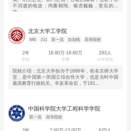
不消逝的电波；鸿雁翱翔、银杏巍巍，坚实的土
山东
地...
河南
北京大学工学院
湖北
985
211
双一流
自划线
高等院校
2年
18.80
万-
18.80
万
283人
湖南
广东
院校介绍：
北京大学创办于1898年，初名京师大学
堂，是中国第一所国立综合性大学，也是当时中国
最高教育行政机关。辛亥革命后，于191...
重庆
四川
中国科学院大学工程科学学院
陕西
双一流
高等院校
内蒙古
2年
7.00
万-
13.00
万
625人