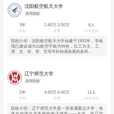
辽宁
MPAcc会计专硕
沈阳航空航天大学
院校库
考试报名
招生政策
学制学费
报名流程
吉林
高等院校
考试真题
报考经验
招生简章
3年
2.40
万-
3.50
万
6人
黑龙江
MTA旅游管理
上海
院校介绍：
沈阳航空航天大学始建于1952年，学校
院校库
考试报名
招生政策
学制学费
报名流程
现已建设成为以航空宇航为特色，以工为主，工、
理、文、经、管、艺等学科协调发展的多科...
考试真题
报考经验
招生简章
江苏
浙江
辽宁师范大学
安徽
高等院校
2年
4.00
万-
4.00
万
11人
福建
江西
院校介绍：
辽宁师范大学是一所省属重点大学，坐
落在中国北方美丽的海滨城市——大连，是辽宁