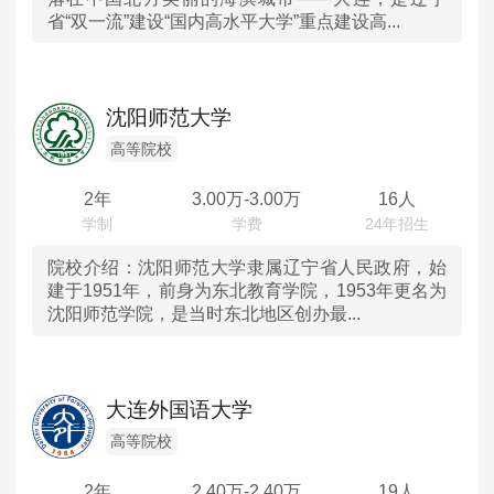
省“双一流”建设“国内高水平大学”重点建设高...
山东
河南
沈阳师范大学
湖北
高等院校
2年
3.00
万-
3.00
万
16人
湖南
广东
院校介绍：
沈阳师范大学隶属辽宁省人民政府，始
建于1951年，前身为东北教育学院，1953年更名为
沈阳师范学院，是当时东北地区创办最...
重庆
四川
大连外国语大学
陕西
高等院校
内蒙古
2年
2.40
万-
2.40
万
19人