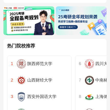
热门院校推荐
陕西师范大学
四川大
山西财经大学
中南林
西安外国语大学
上海体