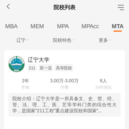
院校列表
MBA工商管理
MBA
MEM
MPA
MPAcc
MTA
院校库
考试报名
招生政策
学制学费
报名流程
辽宁
院校特色
更多
考试真题
报考经验
招生简章
学费
全部
全部
MEM工程管理
辽宁大学
全部
10万以下
211
双一流
高等院校
北京
211
院校库
考试报名
招生政策
学制学费
报名流程
学制
考试真题
报考经验
招生简章
2年
3.00
万-
3.00
万
8人
天津
双一流
全部
2年
3年
MPA公共管理
河北
高等院校
院校介绍：
辽宁大学是一所具备文、史、哲、经、
学习方式
管、法、理、工、医、艺等学科门类的综合性大
院校库
考试报名
招生政策
学制学费
报名流程
学，是国家“211工程”重点建设院校和国家“...
全部
全日制
非全日制
山西
考试真题
报考经验
招生简章