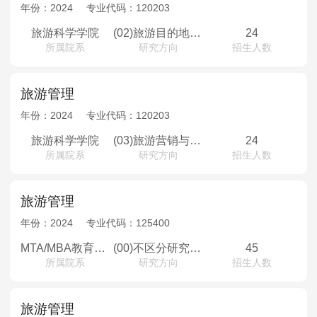
MPAcc会计专硕
年份：
2024
专业代码：
120203
院校库
考试报名
招生政策
学制学费
报名流程
旅游科学学院
(02)旅游目的地管理与规划
24
所属院系
研究方向
招生人数
考试真题
报考经验
招生简章
MTA旅游管理
旅游管理
年份：
2024
专业代码：
120203
院校库
考试报名
招生政策
学制学费
报名流程
旅游科学学院
(03)旅游营销与大数据
24
考试真题
报考经验
招生简章
所属院系
研究方向
招生人数
旅游管理
年份：
2024
专业代码：
125400
MTA/MBA教育中心
(00)不区分研究方向
45
所属院系
研究方向
招生人数
旅游管理