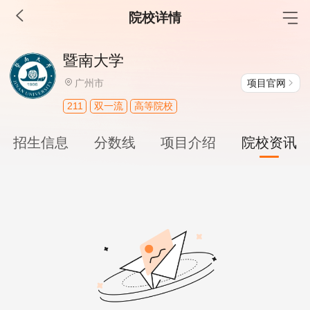
院校详情
MBA工商管理
暨南大学
院校库
考试报名
招生政策
学制学费
报名流程
项目官网
广州市
考试真题
报考经验
招生简章
211
双一流
高等院校
MEM工程管理
招生信息
分数线
项目介绍
院校资讯
院校库
考试报名
招生政策
学制学费
报名流程
考试真题
报考经验
招生简章
MPA公共管理
院校库
考试报名
招生政策
学制学费
报名流程
考试真题
报考经验
招生简章