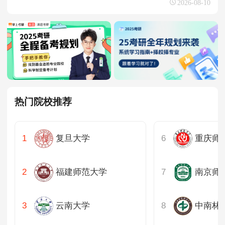
2026-08-10
热门院校推荐
复旦大学
重庆师
福建师范大学
南京师
云南大学
中南林