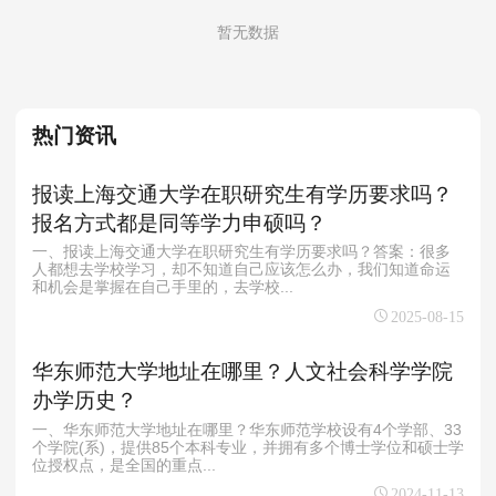
MPAcc会计专硕
暂无数据
院校库
考试报名
招生政策
学制学费
报名流程
考试真题
报考经验
招生简章
热门资讯
MTA旅游管理
院校库
考试报名
招生政策
学制学费
报名流程
报读上海交通大学在职研究生有学历要求吗？
报名方式都是同等学力申硕吗？
考试真题
报考经验
招生简章
一、报读上海交通大学在职研究生有学历要求吗？答案：很多
人都想去学校学习，却不知道自己应该怎么办，我们知道命运
和机会是掌握在自己手里的，去学校...
2025-08-15
华东师范大学地址在哪里？人文社会科学学院
办学历史？
一、华东师范大学地址在哪里？华东师范学校设有4个学部、33
个学院(系)，提供85个本科专业，并拥有多个博士学位和硕士学
位授权点，是全国的重点...
2024-11-13