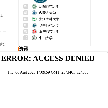
沈阳师范大学
05
内蒙古大学
06
烈。
浙江农林大学
07
华中师范大学
08
重庆师范大学
09
中山大学
10
满分
资讯
报考MEM工程管理毕业是单证还是双证
长春师范大学中外合作办学好不好？学费多少？
读mba的都是有钱人吗？有用处吗？
南昌大学mba学费多少？是211还是985？
，小编
专科在职研究生如何报名？报名条件是什么？
2027考研资料别买这3类浪费钱! 真正刚需考研资料推荐
在线咨询