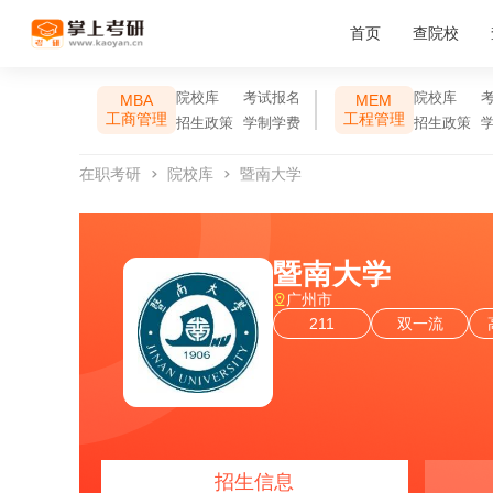
首页
查院校
院校库
考试报名
院校库
MBA
MEM
工商管理
工程管理
招生政策
学制学费
招生政策
在职考研
院校库
暨南大学
暨南大学
广州市
211
双一流
招生信息