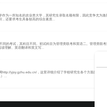
学作为一所知名的农业类大学，其研究生录取名额有限，因此竞争尤为激
识，还要求考生具备较高的综合素质
...
，不同的考试，其科目不同。初试科目为管理类联考和英语二。管理类联考
阅读理解、英语翻译和英文写
...
//yjsy.gzhu.edu.cn/，这里详细介绍了学校研究生各个方面的情况
1）
...