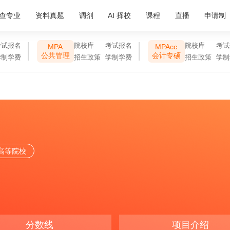
查专业
资料真题
调剂
AI 择校
课程
直播
申请制
考试报名
院校库
考试报名
院校库
考试
MPA
MPAcc
公共管理
会计专硕
学制学费
招生政策
学制学费
招生政策
学制
高等院校
分数线
项目介绍