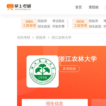
首页
查院校
院校库
考试报名
院校库
MBA
MEM
工商管理
工程管理
招生政策
学制学费
招生政策
在职考研
院校库
浙江农林大学
浙江农林大学
高等院校
招生信息