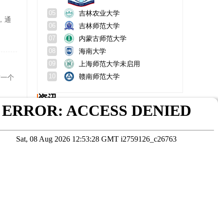
吉林农业大学
05
，通
吉林师范大学
06
内蒙古师范大学
07
海南大学
08
上海师范大学未启用
09
赣南师范大学
10
这一个
资讯
读在职mba和emba哪个好
浙大研究生录取条件是怎样的？选择适合自己的专业有什么技巧？
中国农业大学动物医学院在哪个校区？怎么样？
西安理工大学非全日制研究生招生专业目录，招生时间？
北京积分落户多少分？查询步骤？
福州在职研究生报考条件专科可报名吗？常见问题
在线咨询