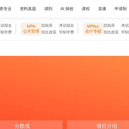
查专业
资料真题
调剂
AI 择校
课程
直播
申请制
考试报名
院校库
考试报名
院校库
考试
MPA
MPAcc
公共管理
会计专硕
学制学费
招生政策
学制学费
招生政策
学制
分数线
项目介绍