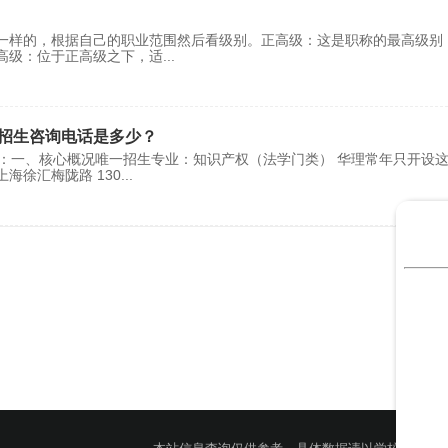
样的，根据自己的职业范围然后看级别。‌正高级‌：这是职称的最高级别
高级‌：位于正高级之下，适
...
）；招生咨询电话是多少？
答案：一、核心概况唯一招生专业：知识产权（法学门类） 华理常年只开设
海徐汇梅陇路 130
...