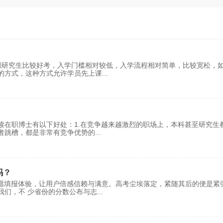
职研究生比较好考，入学门槛相对较低，入学流程相对简单，比较宽松，
的方式，这种方式允许学员先上课
...
读在职博士有以下好处：1.在竞争越来越激烈的职场上，本科甚至研究生
者跳槽，都是非常有竞争优势的
...
吗？
志愿填报体验，让用户倍感信赖与满意。高考尘埃落定，紧随其后的便是紧
我们，不 少省份的分数公布与志
...