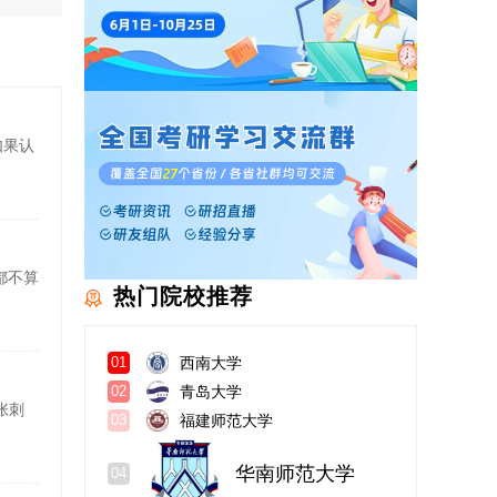
如果认
都不算
热门院校推荐
西南大学
01
青岛大学
02
张刺
福建师范大学
03
华南师范大学
04