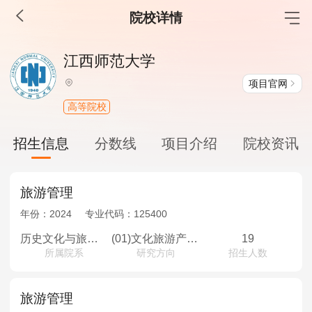
院校详情
MBA工商管理
江西师范大学
院校库
考试报名
招生政策
学制学费
报名流程
项目官网
考试真题
报考经验
招生简章
高等院校
MEM工程管理
招生信息
分数线
项目介绍
院校资讯
院校库
考试报名
招生政策
学制学费
报名流程
考试真题
报考经验
招生简章
旅游管理
年份：
2024
专业代码：
125400
MPA公共管理
历史文化与旅游学院
(01)文化旅游产业管理
19
所属院系
研究方向
招生人数
院校库
考试报名
招生政策
学制学费
报名流程
考试真题
报考经验
招生简章
旅游管理