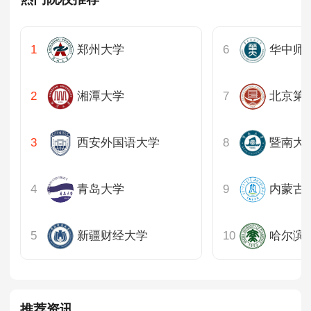
郑州大学
华中师
湘潭大学
西安外国语大学
暨南大
青岛大学
内蒙古
新疆财经大学
哈尔滨
推荐资讯