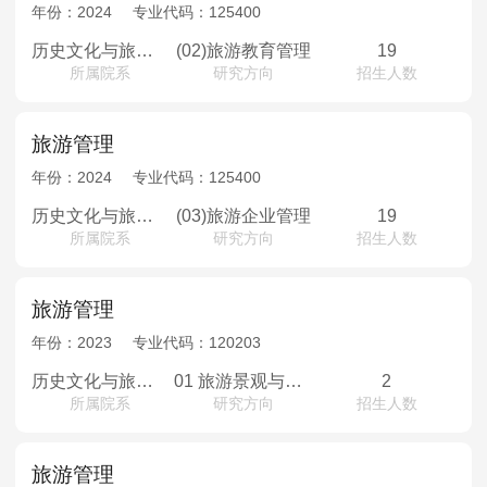
MPAcc会计专硕
年份：
2024
专业代码：
125400
院校库
考试报名
招生政策
学制学费
报名流程
历史文化与旅游学院
(02)旅游教育管理
19
所属院系
研究方向
招生人数
考试真题
报考经验
招生简章
MTA旅游管理
旅游管理
年份：
2024
专业代码：
125400
院校库
考试报名
招生政策
学制学费
报名流程
历史文化与旅游学院
(03)旅游企业管理
19
考试真题
报考经验
招生简章
所属院系
研究方向
招生人数
旅游管理
年份：
2023
专业代码：
120203
历史文化与旅游学院
01 旅游景观与旅游开发；02 区域旅游文化；03 区域经济与旅游市场
2
所属院系
研究方向
招生人数
旅游管理