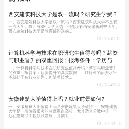
西安建筑科技大学是双一流吗？研究生学费？
一、西安建筑科技大学是双一流吗？西安建筑科技大学不是双
一流大学。陕西有8所大学入选，但是没有西安建筑科技大学。
西安建筑科技大学是教育部评选的...
2024-01-12
计算机科学与技术在职研究生值得考吗？薪资
与职业晋升的双重回报；报考条件：学历与经
验的双重要求
一、计算机科学与技术在职研究生值得考吗？薪资与职业晋升
的双重回报答案：薪资提升的真实数据 IT行业的薪资水平
本就处于各行业前列，但随着技术...
2026-07-02
安徽建筑大学值得上吗？就业前景如何?
一、安徽建筑大学值得上吗？安徽建筑大学值得上。‌安徽建筑
大学是一所值得报考的省属重点高校，尤其适合分数中等、计
划在建筑或工程领域发展，并倾向...
2025-12-26