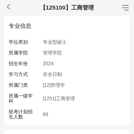
【125100】工商管理
MBA工商管理
专业信息
院校库
考试报名
招生政策
学制学费
报名流程
学位类别
专业型硕士
考试真题
报考经验
招生简章
所属学院
管理学院
MEM工程管理
招生年份
2024
院校库
考试报名
招生政策
学制学费
报名流程
学习方式
非全日制
考试真题
报考经验
招生简章
所属门类
[12]
管理学
所属一级学
MPA公共管理
[1251]
工商管理
科
院校库
考试报名
招生政策
学制学费
报名流程
统考计划招
69
生人数
考试真题
报考经验
招生简章