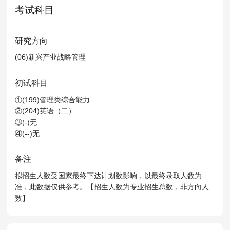
MPAcc会计专硕
考试科目
院校库
考试报名
招生政策
学制学费
报名流程
考试真题
报考经验
招生简章
研究方向
(06)新兴产业战略管理
MTA旅游管理
初试科目
院校库
考试报名
招生政策
学制学费
报名流程
①(199)管理类综合能力
考试真题
报考经验
招生简章
②(204)英语（二）
③(-)无
④(--)无
备注
拟招生人数受国家最终下达计划数影响，以最终录取人数为
准，此数据仅供参考。【招生人数为专业招生总数，非方向人
数】