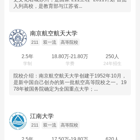
入列高校，是教育部与江苏省...
山东
河南
南京航空航天大学
湖北
211
双一流
高等院校
2.5年
18.80
万-
21.80
万
250人
湖南
广东
院校介绍：
南京航空航天大学创建于1952年10月，
是新中国自己创办的第一批航空高等院校之一。19
78年被国务院确定为全国重点大学；...
重庆
四川
江南大学
陕西
211
双一流
高等院校
内蒙古
2.5年
17.50
万-
19.80
万
620人