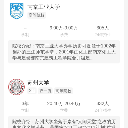
辽宁
高等院校
MPAcc会计专硕
南京工业大学
院校库
考试报名
招生政策
学制学费
报名流程
吉林
高等院校
考试真题
报考经验
招生简章
--
9.00
万-
9.00
万
305人
黑龙江
MTA旅游管理
上海
院校介绍：
南京工业大学办学历史可溯源于1902年
院校库
考试报名
招生政策
学制学费
报名流程
创办的三江师范学堂，2001年由化工部南京化工大
学与建设部南京建筑工程学院合并组建...
考试真题
报考经验
招生简章
江苏
浙江
苏州大学
安徽
211
双一流
高等院校
3年
20.40
万-
20.40
万
332人
福建
江西
院校介绍：
苏州大学坐落于素有“人间天堂”之称的历
史文化名城苏州，是国家“211工程”“2011计划”首批