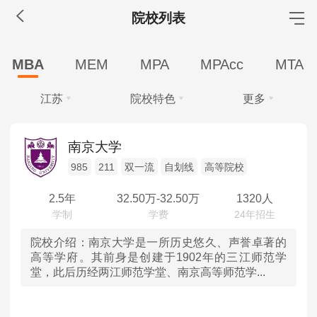
院校列表
MBA工商管理
MBA
MEM
MPA
MPAcc
MTA
院校库
考试报名
招生政策
学制学费
报名流程
江苏
院校特色
更多
考试真题
报考经验
招生简章
学费
全部
全部
MEM工程管理
南京大学
全部
30-40万
20-30万
10-20万
985
211
双一流
自划线
高等院校
北京
985
院校库
考试报名
招生政策
学制学费
报名流程
10万以下
考试真题
报考经验
招生简章
2.5年
32.50
万-
32.50
万
1320人
天津
211
学制
MPA公共管理
河北
双一流
院校介绍：
南京大学是一所历史悠久、声誉卓著的
全部
2年
2.5年
3年
高等学府。其前身是创建于1902年的三江师范学
院校库
考试报名
招生政策
学制学费
报名流程
堂，此后历经两江师范学堂、南京高等师范学...
学习方式
山西
自划线
考试真题
报考经验
招生简章
全部
全日制
非全日制