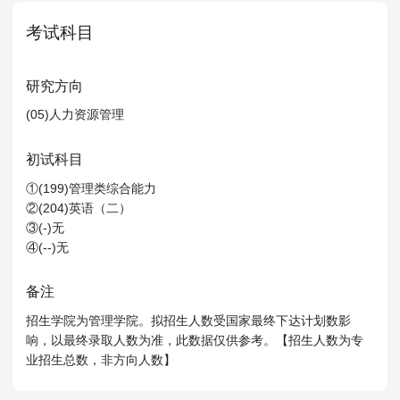
MPAcc会计专硕
考试科目
院校库
考试报名
招生政策
学制学费
报名流程
考试真题
报考经验
招生简章
研究方向
(05)人力资源管理
MTA旅游管理
院校库
考试报名
招生政策
学制学费
报名流程
初试科目
考试真题
报考经验
招生简章
①(199)管理类综合能力
②(204)英语（二）
③(-)无
④(--)无
备注
招生学院为管理学院。拟招生人数受国家最终下达计划数影
响，以最终录取人数为准，此数据仅供参考。【招生人数为专
业招生总数，非方向人数】