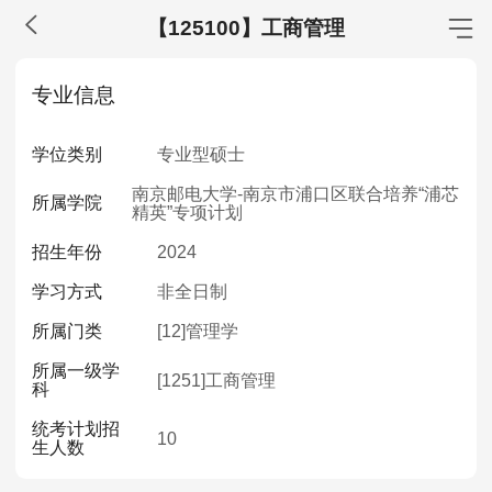
【125100】工商管理
MBA工商管理
专业信息
院校库
考试报名
招生政策
学制学费
报名流程
学位类别
专业型硕士
考试真题
报考经验
招生简章
南京邮电大学-南京市浦口区联合培养“浦芯
所属学院
精英”专项计划
MEM工程管理
招生年份
2024
院校库
考试报名
招生政策
学制学费
报名流程
学习方式
非全日制
考试真题
报考经验
招生简章
所属门类
[12]
管理学
MPA公共管理
所属一级学
[1251]
工商管理
科
院校库
考试报名
招生政策
学制学费
报名流程
统考计划招
考试真题
报考经验
招生简章
10
生人数