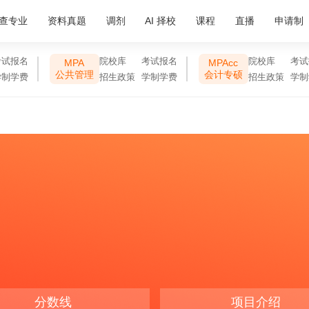
查专业
资料真题
调剂
AI 择校
课程
直播
申请制
考试报名
院校库
考试报名
院校库
考试
MPA
MPAcc
公共管理
会计专硕
学制学费
招生政策
学制学费
招生政策
学制
分数线
项目介绍