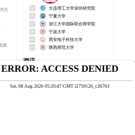
大连理工大学深圳研究院
05
为主
宁夏大学
06
浙江大学国际联合商学院
07
宁波大学
08
西安电子科技大学
09
高质
陕西师范大学
10
资讯
mba论说文写作万能素材？mba论说文评分标准？
在职研究生考试考什么科目？好考吗？
招生方
农业工程与信息技术就业方向？考研科目？
中国农业大学水利与土木工程学院在哪个校区？前景和就业怎样？
专科可以考研究生吗?含金量高吗？
报考在职研究生年龄限制吗?报考全流程：主流报考方式详解
在线咨询