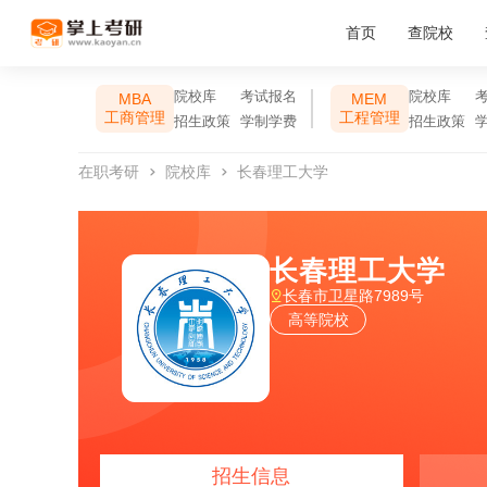
首页
查院校
院校库
考试报名
院校库
MBA
MEM
工商管理
工程管理
招生政策
学制学费
招生政策
在职考研
院校库
长春理工大学
长春理工大学
长春市卫星路7989号
高等院校
招生信息