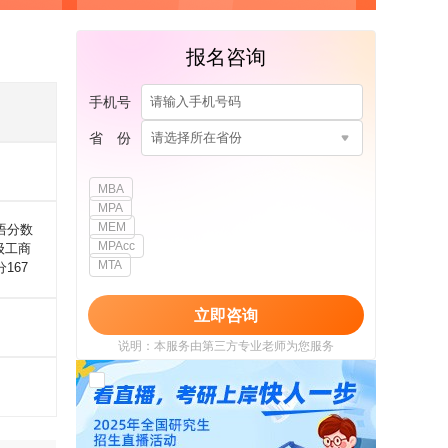
报名咨询
手机号
省 份
请选择所在省份
MBA
MPA
MEM
语分数
MPAcc
高级工商
MTA
167
立即咨询
说明：本服务由第三方专业老师为您服务
我已阅读并同意
《用户政策》
和
《用户服务
使用协议》