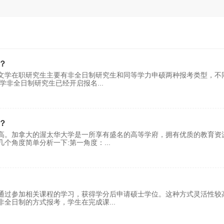
？
文学在职研究生主要有非全日制研究生和同等学力申硕两种报考类型，不
文学非全日制研究生已经开启报名
...
？
高。加拿大的渥太华大学是一所享有盛名的高等学府，拥有优质的教育资
几个角度简单分析一下:第一角度：
...
通过参加相关课程的学习，获得学分后申请硕士学位。这种方式灵活性较
非全日制的方式报考，学生在完成课
...