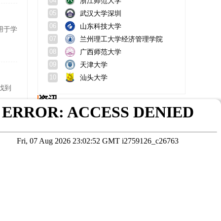
武汉大学深圳
05
山东科技大学
06
门用于学
兰州理工大学经济管理学院
07
广西师范大学
08
天津大学
09
汕头大学
10
找到
资讯
申请emba的条件？是什么学历证书？
北京积分落户公示后多久可以落户？公示期多久？
南京师范大学在职研究生怎么样？如何申请在职研究生？
报考mba有什么条件？考试科目和成绩？
农业管理非全日制硕士研究生报名入口？研招网报名方法
山东师范大学研究生宿舍条件？研究生奖学金？
在线咨询