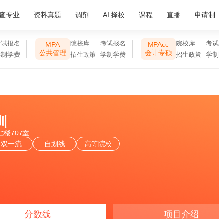
查专业
资料真题
调剂
AI 择校
课程
直播
申请制
考试报名
院校库
考试报名
院校库
考试
MPA
MPAcc
公共管理
会计专硕
学制学费
招生政策
学制学费
招生政策
学制
圳
楼707室
双一流
自划线
高等院校
分数线
项目介绍