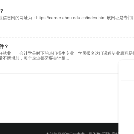
？
：https://career.ahnu.edu.cn/index.htm 该网址是专
件？
业好就业 会计学是时下的热门招生专业，学员报名这门课程毕业后容易
量不断增加，每个企业都需要会计相
...