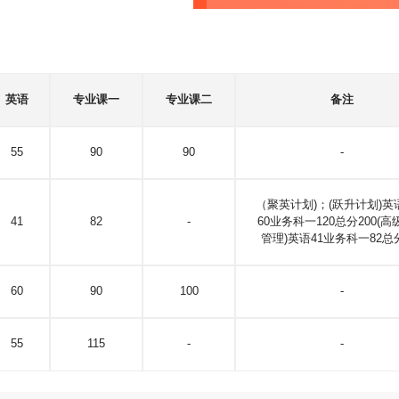
英语
专业课一
专业课二
备注
55
90
90
-
（聚英计划)；(跃升计划)英
41
82
-
60业务科一120总分200(
管理)英语41业务科一82总分
60
90
100
-
55
115
-
-