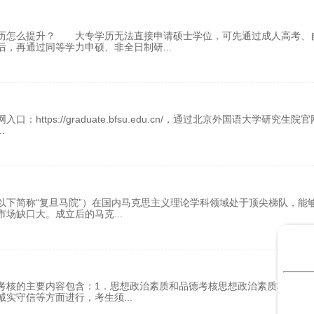
学历怎么提升？ 大专学历无法直接申请硕士学位，可先通过成人高考、
后，再通过同等学力申硕、非全日制研
...
ps://graduate.bfsu.edu.cn/，通过北京外国语大学研究生院
..
下简称“复旦马院”）在国内马克思主义理论学科领域处于‌顶尖梯队‌，能
市场缺口大。成立后的马克
...
试考核的主要内容包含：1．思想政治素质和品德考核思想政治素质和品德
诚实守信等方面进行，考生须
...