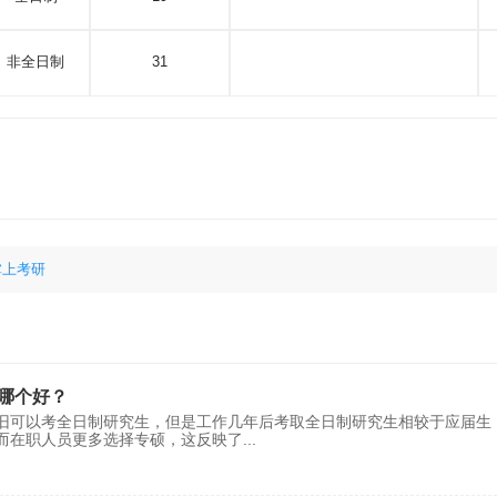
非全日制
31
掌上考研
哪个好？
旧可以考全日制研究生，但是工作几年后考取全日制研究生相较于应届生
而在职人员更多选择专硕，这反映了
...