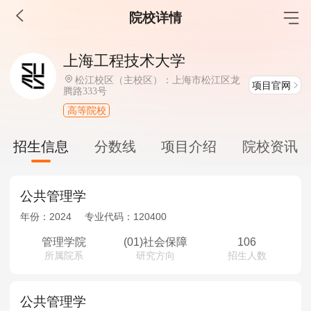
院校详情
MBA工商管理
上海工程技术大学
院校库
考试报名
招生政策
学制学费
报名流程
松江校区（主校区）：上海市松江区龙
项目官网
腾路333号
考试真题
报考经验
招生简章
高等院校
MEM工程管理
招生信息
分数线
项目介绍
院校资讯
院校库
考试报名
招生政策
学制学费
报名流程
考试真题
报考经验
招生简章
公共管理学
年份：
2024
专业代码：
120400
MPA公共管理
管理学院
(01)社会保障
106
院校库
考试报名
招生政策
学制学费
报名流程
所属院系
研究方向
招生人数
考试真题
报考经验
招生简章
公共管理学