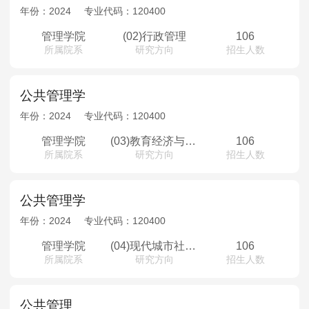
MPAcc会计专硕
年份：
2024
专业代码：
120400
院校库
考试报名
招生政策
学制学费
报名流程
管理学院
(02)行政管理
106
所属院系
研究方向
招生人数
考试真题
报考经验
招生简章
MTA旅游管理
公共管理学
年份：
2024
专业代码：
120400
院校库
考试报名
招生政策
学制学费
报名流程
考试真题
报考经验
招生简章
管理学院
(03)教育经济与管理
106
所属院系
研究方向
招生人数
公共管理学
年份：
2024
专业代码：
120400
管理学院
(04)现代城市社会治理
106
所属院系
研究方向
招生人数
公共管理