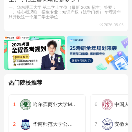
一、华东理工大学 第二学士学位（最新 2026 招生）答案：
一、核心概况唯一招生专业：知识产权（法学门类） 华理常年
只开设这一个第二学士学位...
2026-08-03
热门院校推荐
哈尔滨商业大学MBA、MPA教育中心
华南师范大学公共管理学院
安徽大