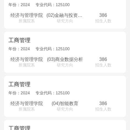
MPAcc会计专硕
年份：
2024
专业代码：
125100
院校库
考试报名
招生政策
学制学费
报名流程
经济与管理学院
(02)金融与投资管理
386
所属院系
研究方向
招生人数
考试真题
报考经验
招生简章
MTA旅游管理
工商管理
年份：
2024
专业代码：
125100
院校库
考试报名
招生政策
学制学费
报名流程
考试真题
报考经验
招生简章
经济与管理学院
(03)商业数据分析
386
所属院系
研究方向
招生人数
工商管理
年份：
2024
专业代码：
125100
经济与管理学院
(04)智能教育
386
所属院系
研究方向
招生人数
工商管理