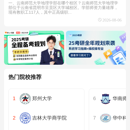
一、云南师范大学地理学部在哪个校区？云南师范大学地理学
部位于云南省昆明市呈贡区大学城校区。学部师资力量雄厚，
现有教职工117人，其中正高级职...
2026-08-06
热门院校推荐
郑州大学
华南师
吉林大学商学院
华中科