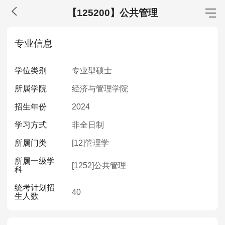
【125200】公共管理
MBA工商管理
专业信息
院校库
考试报名
招生政策
学制学费
报名流程
学位类别
专业型硕士
考试真题
报考经验
招生简章
所属学院
经济与管理学院
MEM工程管理
招生年份
2024
院校库
考试报名
招生政策
学制学费
报名流程
学习方式
非全日制
考试真题
报考经验
招生简章
所属门类
[12]
管理学
所属一级学
MPA公共管理
[1252]
公共管理
科
院校库
考试报名
招生政策
学制学费
报名流程
统考计划招
40
生人数
考试真题
报考经验
招生简章