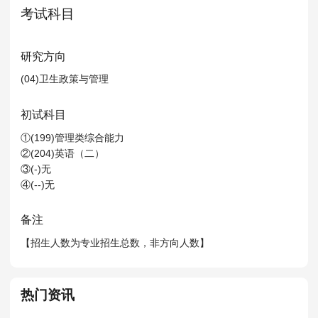
MPAcc会计专硕
考试科目
院校库
考试报名
招生政策
学制学费
报名流程
考试真题
报考经验
招生简章
研究方向
(04)卫生政策与管理
MTA旅游管理
初试科目
院校库
考试报名
招生政策
学制学费
报名流程
①(199)管理类综合能力
考试真题
报考经验
招生简章
②(204)英语（二）
③(-)无
④(--)无
备注
【招生人数为专业招生总数，非方向人数】
热门资讯