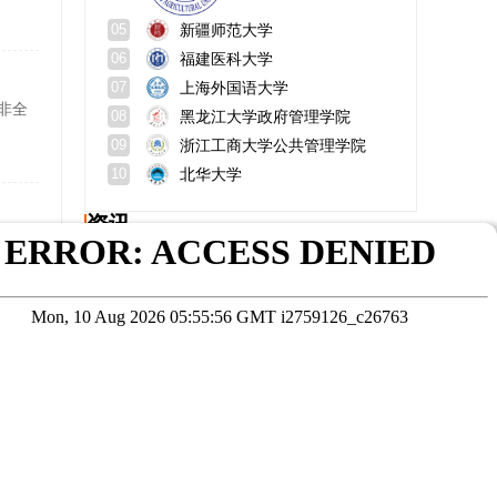
新疆师范大学
05
福建医科大学
06
上海外国语大学
07
非全
黑龙江大学政府管理学院
08
浙江工商大学公共管理学院
09
北华大学
10
资讯
证的
哈尔滨工业大学机电工程学院夏令营开办意义？申请条件？
北京邮电大学在职研究生好考吗?报考时间？
山东大学非全日制研究生上课方式？学费大概多少一年？
南昌大学在职研究生招生方式？南昌大学在哪？
华政法学毕业后考公务员难吗？研究生招生官网？
在职研究生定向就业强制落地政策解读；体制内对定向就业在职研究生的认可情况
在线咨询