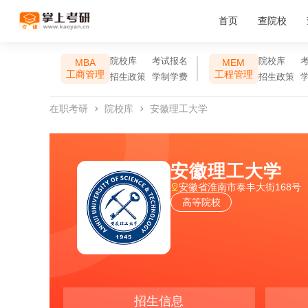
首页
查院校
院校库
考试报名
院校库
MBA
MEM
工商管理
工程管理
招生政策
学制学费
招生政策
在职考研
院校库
安徽理工大学
安徽理工大学
安徽省淮南市泰丰大街168号
高等院校
招生信息