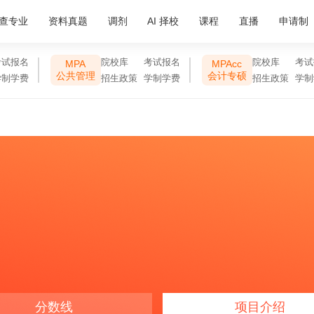
查专业
资料真题
调剂
AI 择校
课程
直播
申请制
考试报名
院校库
考试报名
院校库
考试
MPA
MPAcc
公共管理
会计专硕
学制学费
招生政策
学制学费
招生政策
学制
分数线
项目介绍