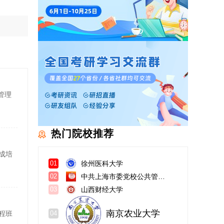
管理
热门院校推荐
成培
徐州医科大学
01
中共上海市委党校公共管理教研部
02
山西财经大学
03
南京农业大学
04
程班