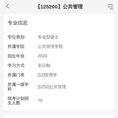
【125200】公共管理
MBA工商管理
专业信息
院校库
考试报名
招生政策
学制学费
报名流程
学位类别
专业型硕士
考试真题
报考经验
招生简章
所属学院
公共管理学院
MEM工程管理
招生年份
2024
院校库
考试报名
招生政策
学制学费
报名流程
学习方式
全日制
考试真题
报考经验
招生简章
所属门类
[12]
管理学
所属一级学
MPA公共管理
[1252]
公共管理
科
院校库
考试报名
招生政策
学制学费
报名流程
统考计划招
75
生人数
考试真题
报考经验
招生简章