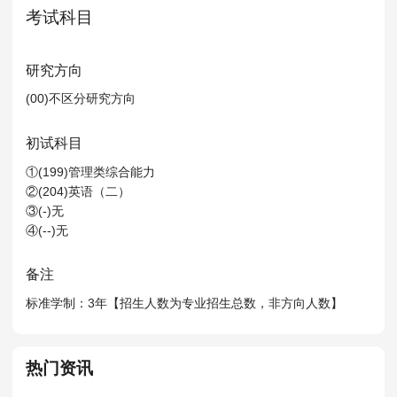
MPAcc会计专硕
考试科目
院校库
考试报名
招生政策
学制学费
报名流程
考试真题
报考经验
招生简章
研究方向
(00)不区分研究方向
MTA旅游管理
初试科目
院校库
考试报名
招生政策
学制学费
报名流程
①(199)管理类综合能力
考试真题
报考经验
招生简章
②(204)英语（二）
③(-)无
④(--)无
备注
标准学制：3年【招生人数为专业招生总数，非方向人数】
热门资讯