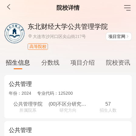
院校详情
MBA工商管理
东北财经大学公共管理学院
院校库
考试报名
招生政策
学制学费
报名流程
项目官网
大连市沙河口区尖山街217号
考试真题
报考经验
招生简章
高等院校
MEM工程管理
招生信息
分数线
项目介绍
院校资讯
院校库
考试报名
招生政策
学制学费
报名流程
考试真题
报考经验
招生简章
公共管理
年份：
2024
专业代码：
125200
MPA公共管理
公共管理学院
(00)不区分研究方向
57
所属院系
研究方向
招生人数
院校库
考试报名
招生政策
学制学费
报名流程
考试真题
报考经验
招生简章
公共管理