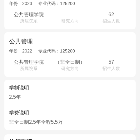
MPAcc会计专硕
年份：
2023
专业代码：
125200
院校库
考试报名
招生政策
学制学费
报名流程
公共管理学院
--
62
所属院系
研究方向
招生人数
考试真题
报考经验
招生简章
MTA旅游管理
公共管理
年份：
2022
专业代码：
125200
院校库
考试报名
招生政策
学制学费
报名流程
公共管理学院
（非全日制）
57
考试真题
报考经验
招生简章
所属院系
研究方向
招生人数
学制说明
2.5年
学费说明
非全日制2.5年全程5.5万