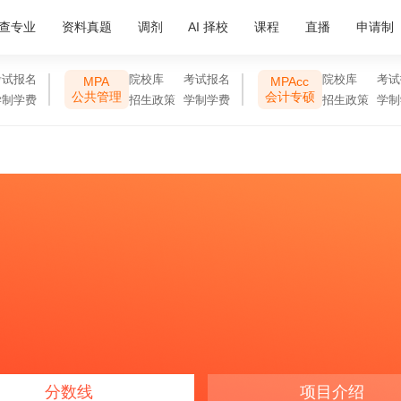
查专业
资料真题
调剂
AI 择校
课程
直播
申请制
考试报名
院校库
考试报名
院校库
考试
MPA
MPAcc
公共管理
会计专硕
学制学费
招生政策
学制学费
招生政策
学制
分数线
项目介绍