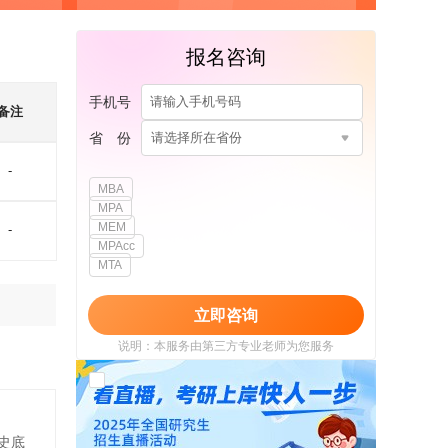
报名咨询
手机号
备注
省 份
请选择所在省份
-
MBA
MPA
MEM
-
MPAcc
MTA
立即咨询
说明：本服务由第三方专业老师为您服务
我已阅读并同意
《用户政策》
和
《用户服务
使用协议》
史底