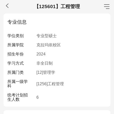
【125601】工程管理
MBA工商管理
专业信息
院校库
考试报名
招生政策
学制学费
报名流程
学位类别
专业型硕士
考试真题
报考经验
招生简章
所属学院
克拉玛依校区
MEM工程管理
招生年份
2024
院校库
考试报名
招生政策
学制学费
报名流程
学习方式
非全日制
考试真题
报考经验
招生简章
所属门类
[12]
管理学
所属一级学
MPA公共管理
[1256]
工程管理
科
院校库
考试报名
招生政策
学制学费
报名流程
统考计划招
6
生人数
考试真题
报考经验
招生简章