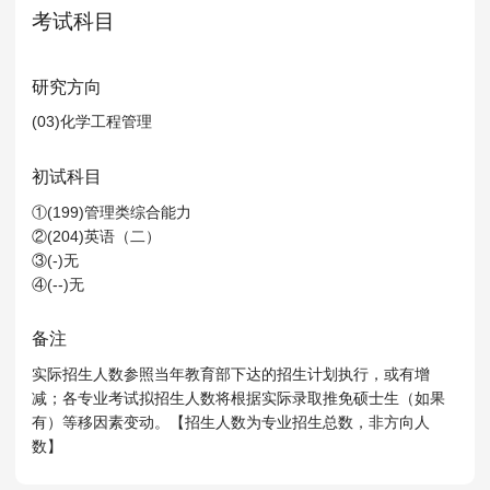
MPAcc会计专硕
考试科目
院校库
考试报名
招生政策
学制学费
报名流程
考试真题
报考经验
招生简章
研究方向
(03)化学工程管理
MTA旅游管理
初试科目
院校库
考试报名
招生政策
学制学费
报名流程
①(199)管理类综合能力
考试真题
报考经验
招生简章
②(204)英语（二）
③(-)无
④(--)无
备注
实际招生人数参照当年教育部下达的招生计划执行，或有增
减；各专业考试拟招生人数将根据实际录取推免硕士生（如果
有）等移因素变动。【招生人数为专业招生总数，非方向人
数】