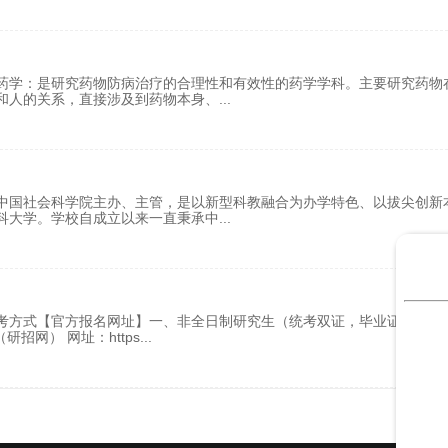
药学：是研究药物防病治疗的合理性和有效性的药学学科。主要研究药物
和人的关系，直接涉及到药物本身、
...
中国社会科学院主办、主管，是以新型科教融合为办学特色、以拔尖创新
科大学。学校自成立以来一直秉承中
...
方式【官方报名网址】一、非全日制研究生（统考双证，毕业证 + 学位
招网） 网址：https
...