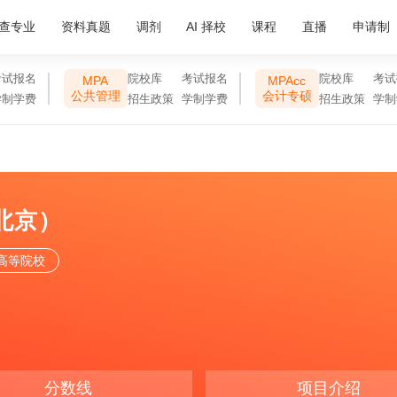
查专业
资料真题
调剂
AI 择校
课程
直播
申请制
考试报名
院校库
考试报名
院校库
考试
MPA
MPAcc
公共管理
会计专硕
学制学费
招生政策
学制学费
招生政策
学制
北京）
高等院校
分数线
项目介绍