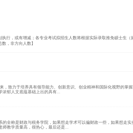
划执行，或有增减；各专业考试拟招生人数将根据实际录取推免硕士生（
总数，非方向人数】
以来，致力于培养具有领导能力、创新意识、创业精神和国际化视野的掌握
学浓郁人文底蕴基础上出的具有
...
系的全称是财政与税务学院，如果想走学术可以偏财政一些，如果想走实
老师教学质量高，很热心，最后还是
...