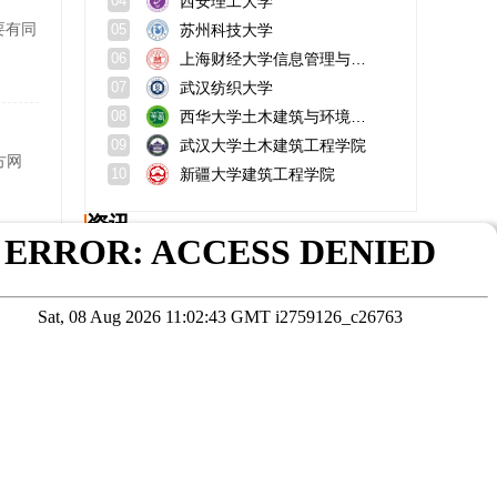
西安理工大学
04
要有同
苏州科技大学
05
上海财经大学信息管理与工程学院
06
武汉纺织大学
07
西华大学土木建筑与环境学院
08
武汉大学土木建筑工程学院
09
方网
新疆大学建筑工程学院
10
资讯
高考志愿填报软件哪家好？掌上高考靠谱吗？
博士
山东理工大学招生专业？最厉害的专业？
单位注册码怎么获取？有效期？
北京外国语大学中外合作办学怎么样？硕士是全日制吗？
报考在职研究生咨询入口官网是哪个？详细介绍在职研究生的报名
南航经管学院在哪个校区？含金量高吗？
在线咨询