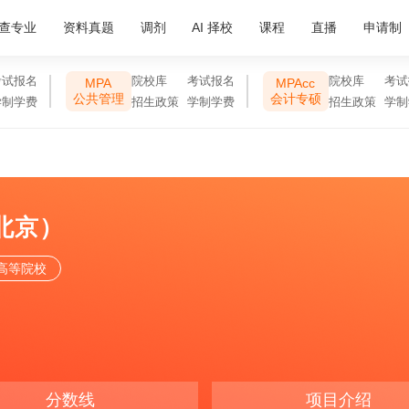
查专业
资料真题
调剂
AI 择校
课程
直播
申请制
考试报名
院校库
考试报名
院校库
考试
MPA
MPAcc
公共管理
会计专硕
学制学费
招生政策
学制学费
招生政策
学制
北京）
高等院校
分数线
项目介绍