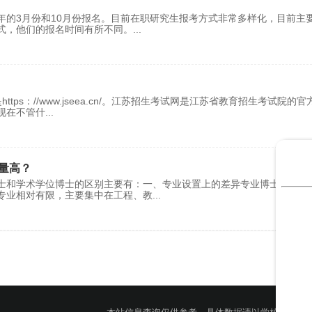
年的3月份和10月份报名。目前在职研究生报考方式非常多样化，目前主
式，他们的报名时间有所不同。
...
s：//www.jseea.cn/。江苏招生考试网是江苏省教育招生考试院的官
现在不管什
...
量高？
士和学术学位博士的区别主要有：一、专业设置上的差异专业博士与学术
专业相对有限，主要集中在工程、教
...