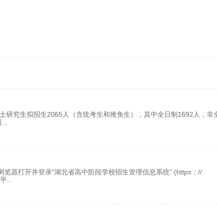
士研究生拟招生2065人（含统考生和推免生），其中全日制1692人，非
制
...
打开并登录“湖北省高中阶段学校招生管理信息系统” (https：//
报平
...