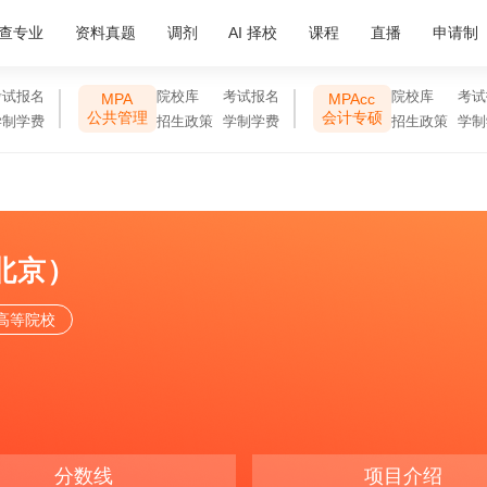
查专业
资料真题
调剂
AI 择校
课程
直播
申请制
考试报名
院校库
考试报名
院校库
考试
MPA
MPAcc
公共管理
会计专硕
学制学费
招生政策
学制学费
招生政策
学制
北京）
高等院校
分数线
项目介绍