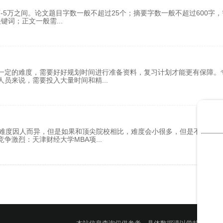
万-5万之间。论文题目字数一般不超过25个；摘要字数一般不超过600字
关键词；正文一般需
...
一定的难度，需要好好规划时间进行准备资料，复习计划才能更有保障。
职人员来说，需要投入大量时间和精
...
取难度因人而异，但是如果和顶尖院校相比，难度会小很多，但是不能掉以
竞争激烈：天津财经大学MBA项
...