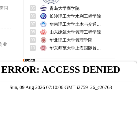
，需同
青岛大学商学院
05
长沙理工大学水利工程学院
06
华南理工大学土木与交通学院
07
山东建筑大学管理工程学院
08
华北理工大学管理学院
09
专业
华东师范大学上海国际首席技术官学院
10
资讯
首都师范大学研究生招生网入口？算名牌大学吗？
轻
在职mba报考难度大吗？给学生们的建议？
南昌航空大学考研难度大吗？学费多少钱？
华南农业大学mba学费多少？是双一流吗？
博士几年毕业？考博士年龄限制最大年龄是多少？
天津财经大学mba好考吗？官网？
在线咨询