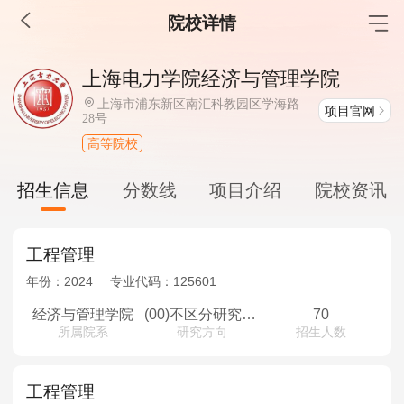
院校详情
MBA工商管理
上海电力学院经济与管理学院
院校库
考试报名
招生政策
学制学费
报名流程
上海市浦东新区南汇科教园区学海路
项目官网
28号
考试真题
报考经验
招生简章
高等院校
MEM工程管理
招生信息
分数线
项目介绍
院校资讯
院校库
考试报名
招生政策
学制学费
报名流程
考试真题
报考经验
招生简章
工程管理
年份：
2024
专业代码：
125601
MPA公共管理
经济与管理学院
(00)不区分研究方向
70
院校库
考试报名
招生政策
学制学费
报名流程
所属院系
研究方向
招生人数
考试真题
报考经验
招生简章
工程管理