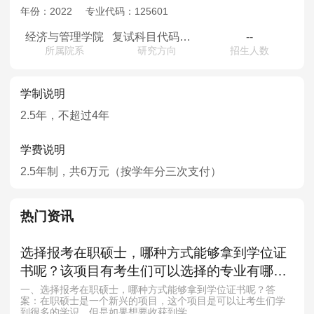
MPAcc会计专硕
年份：
2022
专业代码：
125601
院校库
考试报名
招生政策
学制学费
报名流程
经济与管理学院
复试科目代码及名称F028:思想政治理论
--
所属院系
研究方向
招生人数
考试真题
报考经验
招生简章
MTA旅游管理
学制说明
2.5年，不超过4年
院校库
考试报名
招生政策
学制学费
报名流程
考试真题
报考经验
招生简章
学费说明
2.5年制，共6万元（按学年分三次支付）
热门资讯
选择报考在职硕士，哪种方式能够拿到学位证
书呢？该项目有考生们可以选择的专业有哪
些？
一、选择报考在职硕士，哪种方式能够拿到学位证书呢？答
案：在职硕士是一个新兴的项目，这个项目是可以让考生们学
到很多的学识。但是如果想要收获到学...