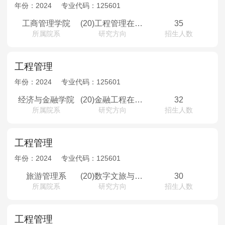
MPAcc会计专硕
年份：
2024
专业代码：
125601
院校库
考试报名
招生政策
学制学费
报名流程
工商管理学院
(20)工程管理在职班
35
所属院系
研究方向
招生人数
考试真题
报考经验
招生简章
MTA旅游管理
工程管理
年份：
2024
专业代码：
125601
院校库
考试报名
招生政策
学制学费
报名流程
经济与金融学院
(20)金融工程在职班
32
考试真题
报考经验
招生简章
所属院系
研究方向
招生人数
工程管理
年份：
2024
专业代码：
125601
旅游管理系
(20)数字文旅与会展工程管理在职班
30
所属院系
研究方向
招生人数
工程管理