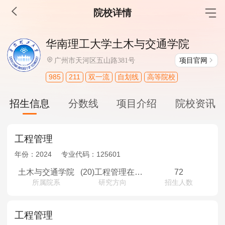
院校详情
MBA工商管理
华南理工大学土木与交通学院
院校库
考试报名
招生政策
学制学费
报名流程
项目官网
广州市天河区五山路381号
考试真题
报考经验
招生简章
985
211
双一流
自划线
高等院校
MEM工程管理
招生信息
分数线
项目介绍
院校资讯
院校库
考试报名
招生政策
学制学费
报名流程
考试真题
报考经验
招生简章
工程管理
年份：
2024
专业代码：
125601
MPA公共管理
土木与交通学院
(20)工程管理在职班
72
所属院系
研究方向
招生人数
院校库
考试报名
招生政策
学制学费
报名流程
考试真题
报考经验
招生简章
工程管理