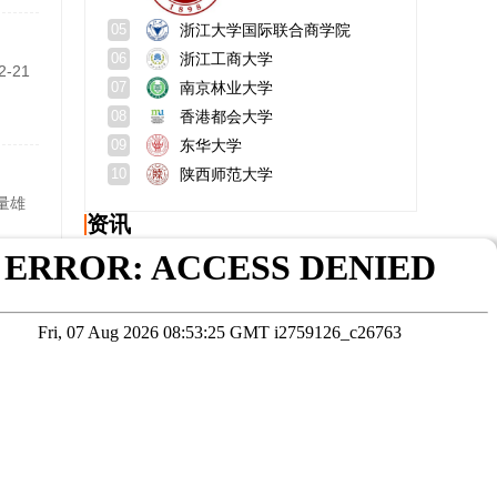
浙江大学国际联合商学院
05
浙江工商大学
06
-21
南京林业大学
07
香港都会大学
08
东华大学
09
陕西师范大学
10
量雄
资讯
工程在职研究生上课方式
西方经济学在职研究生哪所学校好考？如何报考院校？
在职博士含金量如何？有学位吗？
mpa公共管理硕士考试科目
招生方
研究生分数满分多少分？什么时候出来？
天津财经大学mba好考吗？官网？
在线咨询