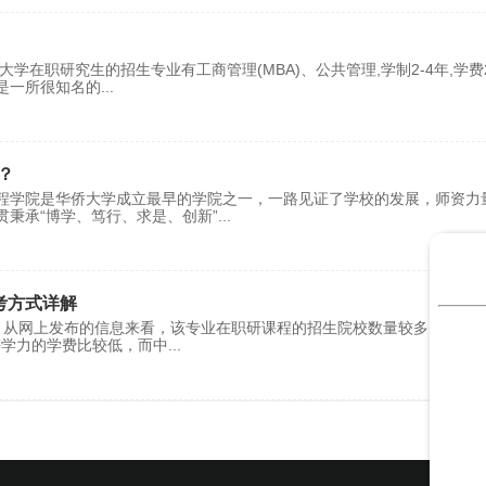
在职研究生的招生专业有工商管理(MBA)、公共管理,学制2-4年,学费2
是一所很知名的
...
？
程学院是华侨大学成立最早的学院之一，一路见证了学校的发展，师资力
秉承“博学、笃行、求是、创新”
...
考方式详解
从网上发布的信息来看，该专业在职研课程的招生院校数量较多，并且
同等学力的学费比较低，而中
...