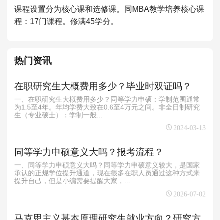
MPAcc会计专硕
课程设置分为核心课和选修课。同MBA教学培养核心课
程：17门课程。修满45学分。
院校库
考试报名
招生政策
学制学费
报名流程
考试真题
报考经验
招生简章
热门资讯
MTA旅游管理
院校库
考试报名
招生政策
学制学费
报名流程
在职研究生大概费用多少？毕业时双证吗？
考试真题
报考经验
招生简章
一、在职研究生大概费用多少？同等学力申硕：学制范围通常
为1.5至4年。年均学费大致在0.6至4万元之间。非全日制研究
生（专业硕士）：学制一般...
2024-03-13
同等学力申硕意义大吗？报考流程？
一、同等学力申硕意义大吗？同等学力申硕意义较大，是国家
承认的正规学位提升通道，现在很多在职人员通过这种方式来
提升自己，但是小编需要提醒大家，...
2026-07-02
马克思主义基本原理研究生就业方向？研究方