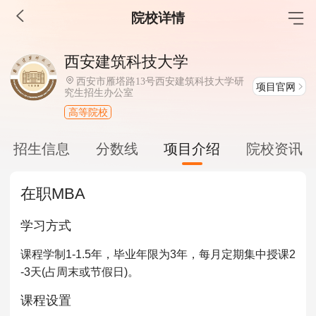
院校详情
MBA工商管理
西安建筑科技大学
院校库
考试报名
招生政策
学制学费
报名流程
西安市雁塔路13号西安建筑科技大学研
项目官网
究生招生办公室
考试真题
报考经验
招生简章
高等院校
MEM工程管理
招生信息
分数线
项目介绍
院校资讯
院校库
考试报名
招生政策
学制学费
报名流程
在职MBA
考试真题
报考经验
招生简章
学习方式
MPA公共管理
课程学制1-1.5年，毕业年限为3年，每月定期集中授课2
院校库
考试报名
招生政策
学制学费
报名流程
-3天(占周末或节假日)。
考试真题
报考经验
招生简章
课程设置