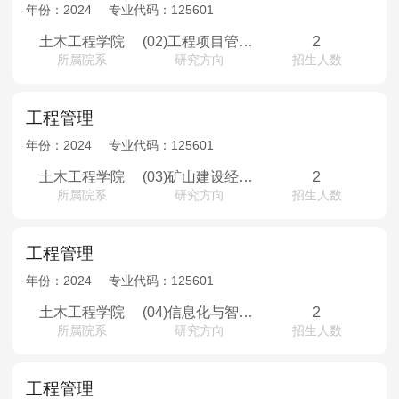
MPAcc会计专硕
年份：
2024
专业代码：
125601
院校库
考试报名
招生政策
学制学费
报名流程
土木工程学院
(02)工程项目管理与风险评估
2
所属院系
研究方向
招生人数
考试真题
报考经验
招生简章
MTA旅游管理
工程管理
年份：
2024
专业代码：
125601
院校库
考试报名
招生政策
学制学费
报名流程
土木工程学院
(03)矿山建设经济评价与管理
2
考试真题
报考经验
招生简章
所属院系
研究方向
招生人数
工程管理
年份：
2024
专业代码：
125601
土木工程学院
(04)信息化与智能建造
2
所属院系
研究方向
招生人数
工程管理