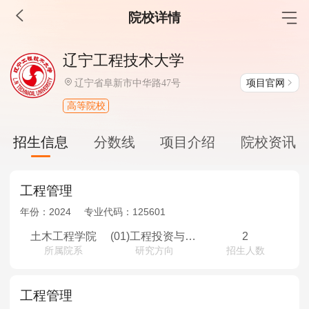
院校详情
MBA工商管理
辽宁工程技术大学
院校库
考试报名
招生政策
学制学费
报名流程
项目官网
辽宁省阜新市中华路47号
考试真题
报考经验
招生简章
高等院校
MEM工程管理
招生信息
分数线
项目介绍
院校资讯
院校库
考试报名
招生政策
学制学费
报名流程
考试真题
报考经验
招生简章
工程管理
年份：
2024
专业代码：
125601
MPA公共管理
土木工程学院
(01)工程投资与造价管理
2
所属院系
研究方向
招生人数
院校库
考试报名
招生政策
学制学费
报名流程
考试真题
报考经验
招生简章
工程管理