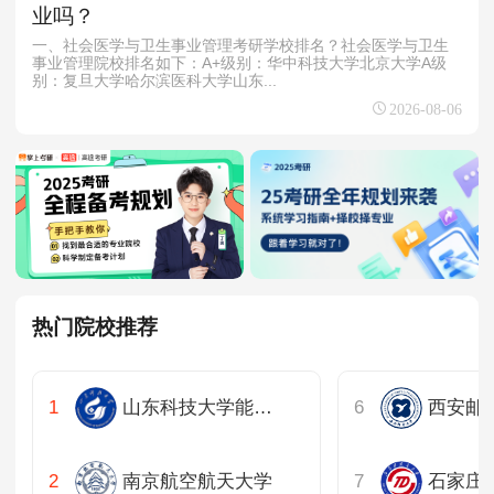
业吗？
一、社会医学与卫生事业管理考研学校排名？社会医学与卫生
事业管理院校排名如下：A+级别：华中科技大学北京大学A级
别：复旦大学哈尔滨医科大学山东...
2026-08-06
热门院校推荐
山东科技大学能源与矿业工程学院
西安邮
南京航空航天大学
石家庄