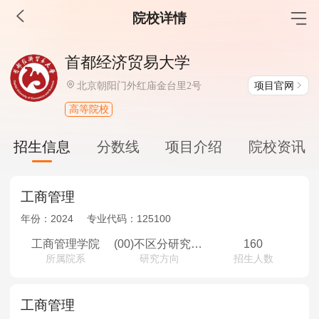
院校详情
MBA工商管理
首都经济贸易大学
院校库
考试报名
招生政策
学制学费
报名流程
项目官网
北京朝阳门外红庙金台里2号
考试真题
报考经验
招生简章
高等院校
MEM工程管理
招生信息
分数线
项目介绍
院校资讯
院校库
考试报名
招生政策
学制学费
报名流程
考试真题
报考经验
招生简章
工商管理
年份：
2024
专业代码：
125100
MPA公共管理
工商管理学院
(00)不区分研究方向
160
所属院系
研究方向
招生人数
院校库
考试报名
招生政策
学制学费
报名流程
考试真题
报考经验
招生简章
工商管理