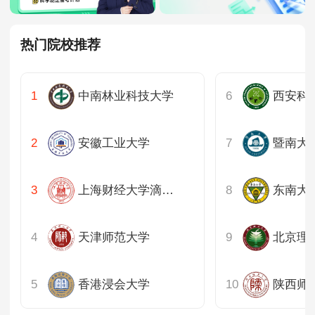
热门院校推荐
中南林业科技大学
西安科
安徽工业大学
暨南大
上海财经大学滴水湖高级金融学院
东南大
天津师范大学
北京理
香港浸会大学
陕西师