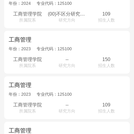
MPAcc会计专硕
年份：
2024
专业代码：
125100
院校库
考试报名
招生政策
学制学费
报名流程
工商管理学院
(00)不区分研究方向
109
所属院系
研究方向
招生人数
考试真题
报考经验
招生简章
MTA旅游管理
工商管理
年份：
2023
专业代码：
125100
院校库
考试报名
招生政策
学制学费
报名流程
工商管理学院
--
150
考试真题
报考经验
招生简章
所属院系
研究方向
招生人数
工商管理
年份：
2023
专业代码：
125100
工商管理学院
--
109
所属院系
研究方向
招生人数
工商管理