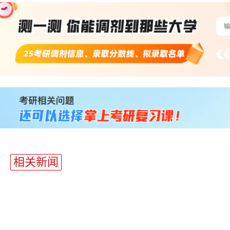
站
长
统
计
相关新闻