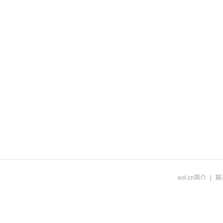
eol.cn简介
|
联