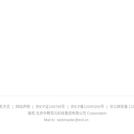
系方式
|
网站声明
|
京ICP证140769号
|
京ICP备12045350号
|
京公网安备 110
版权 北京中教双元科技集团有限公司 Corporation
Mail to:
webmaster@eol.cn