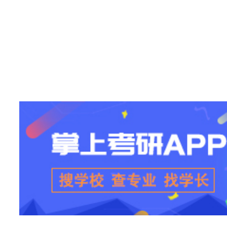
站
长
统
计