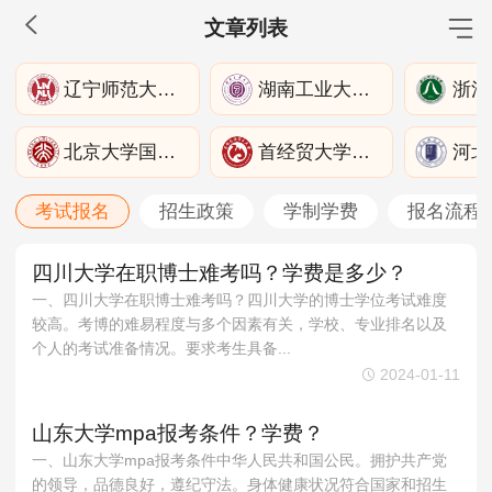
文章列表
MBA工商管理
辽宁师范大学管理学院
湖南工业大学商学院
院校库
考试报名
招生政策
学制学费
报名流程
北京大学国际关系学院
首经贸大学城市经济与公共管理学院
考试真题
报考经验
招生简章
考试报名
招生政策
学制学费
报名流程
MEM工程管理
院校库
考试报名
招生政策
学制学费
报名流程
四川大学在职博士难考吗？学费是多少？
考试真题
一、四川大学在职博士难考吗？四川大学的博士学位考试难度
报考经验
招生简章
较高。考博的难易程度与多个因素有关，学校、专业排名以及
个人的考试准备情况。要求考生具备...
MPA公共管理
2024-01-11
院校库
考试报名
招生政策
学制学费
报名流程
山东大学mpa报考条件？学费？
考试真题
报考经验
招生简章
一、山东大学mpa报考条件中华人民共和国公民。拥护共产党
的领导，品德良好，遵纪守法。身体健康状况符合国家和招生