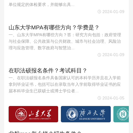
MPAcc会计专硕
单位规定的体检要求，并能够出具...
2024-01-09
院校库
考试报名
招生政策
学制学费
报名流程
考试真题
报考经验
招生简章
山东大学MPA有哪些方向？学费是？
一、山东大学MPA有哪些方向？答：研究方向包括：政府管理
MTA旅游管理
与社会保障、公共政策与公共财政、城市与社会治理、风险治
理与应急管理、数字政府与智慧治...
院校库
考试报名
招生政策
学制学费
报名流程
2024-01-09
考试真题
报考经验
招生简章
在职法硕报名条件？考试科目？
一、在职法硕报名条件具备国家认可的本科学历并且在入学前
拿到毕业证书，包括可以在录取当年入学前取得毕业证书的应
届本科毕业生已获硕士或博士学位者...
2024-01-05