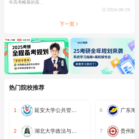
年高考帷幕的落...
2024-08-29
下一页
热门院校推荐
延安大学公共管理学院
广东海
湖北大学政法与公共管理学院
贵州财