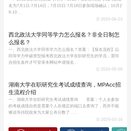
MPAcc会计专硕
名为7月1日-7月14日；7月15日-7月18日参加现场确认；10月2
9-10...
院校库
考试报名
招生政策
学制学费
报名流程
2025-06-23
考试真题
报考经验
招生简章
西北政法大学同等学力怎么报名？非全日制怎
MTA旅游管理
么报名？
院校库
考试报名
招生政策
学制学费
报名流程
一、西北政法大学同等学力怎么报名？答案：【报名流程】以
同等学力申硕类型报考西北政法大学在职研究生的学员，需符
考试真题
报考经验
招生简章
合招生条件才可登录本网站申请报名...
2025-05-09
湖南大学在职研究生考试成绩查询，MPAcc招
生流程介绍
一、湖南大学在职研究生考试成绩查询 答案：个人去参加
的考核成绩自然是需要个人在规定的端口去查询了，而并不能
够说等待院校来为大家公布分数了，...
2025-03-10