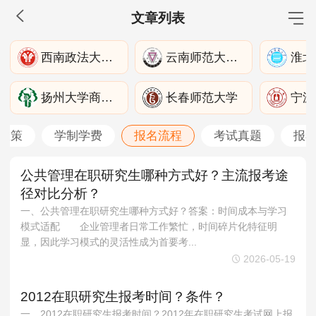
文章列表
MBA工商管理
西南政法大学政治与公共管理学院
云南师范大学历史与行政学院
淮北
院校库
考试报名
招生政策
学制学费
报名流程
扬州大学商学院
长春师范大学
考试真题
报考经验
招生简章
政策
学制学费
报名流程
考试真题
报
MEM工程管理
院校库
考试报名
招生政策
学制学费
报名流程
公共管理在职研究生哪种方式好？主流报考途
径对比分析？
考试真题
报考经验
招生简章
一、公共管理在职研究生哪种方式好？答案：时间成本与学习
模式适配 企业管理者日常工作繁忙，时间碎片化特征明
MPA公共管理
显，因此学习模式的灵活性成为首要考...
院校库
考试报名
招生政策
学制学费
报名流程
2026-05-19
考试真题
报考经验
招生简章
2012在职研究生报考时间？条件？
一、2012在职研究生报考时间？2012年在职研究生考试网上报