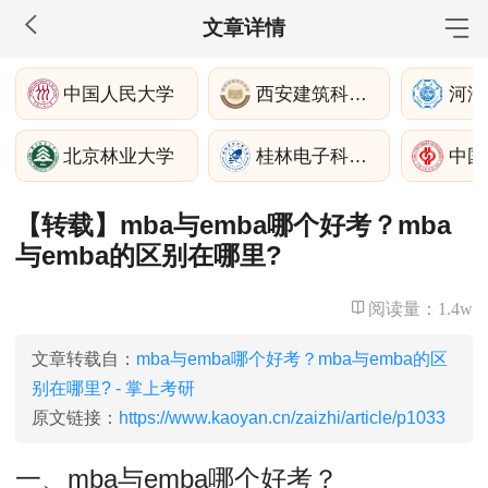
文章详情
MBA工商管理
中国人民大学
西安建筑科技大学
河海
院校库
考试报名
招生政策
学制学费
报名流程
北京林业大学
桂林电子科技大学
考试真题
报考经验
招生简章
【转载】mba与emba哪个好考？mba
MEM工程管理
与emba的区别在哪里?
院校库
考试报名
招生政策
学制学费
报名流程
考试真题
报考经验
招生简章
阅读量：
1.4w
MPA公共管理
文章转载自：
mba与emba哪个好考？mba与emba的区
别在哪里? - 掌上考研
院校库
考试报名
招生政策
学制学费
报名流程
原文链接：
https://www.kaoyan.cn/zaizhi/article/p1033
考试真题
报考经验
招生简章
一、mba与emba哪个好考？