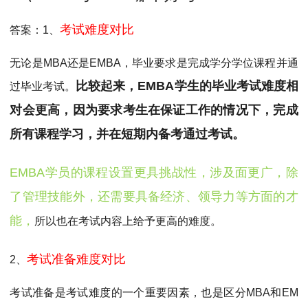
MPAcc会计专硕
考试难度对比
院校库
考试报名
招生政策
学制学费
报名流程
答案：1、
考试真题
报考经验
招生简章
无论是MBA还是EMBA，毕业要求是完成学分学位课程并通
比较起来，EMBA学生的毕业考试难度相
过毕业考试。
MTA旅游管理
对会更高，因为要求考生在保证工作的情况下，完成
院校库
考试报名
招生政策
学制学费
报名流程
所有课程学习，并在短期内备考通过考试。
考试真题
报考经验
招生简章
EMBA学员的课程设置更具挑战性，涉及面更广，除
了管理技能外，还需要具备经济、领导力等方面的才
能，
所以也在考试内容上给予更高的难度。
考试准备难度对比
2、
考试准备是考试难度的一个重要因素，也是区分MBA和EM