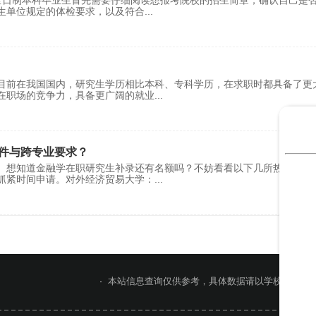
全日制本科毕业生首先需要仔细阅读想报考院校的招生简章，确认自己是
生单位规定的体检要求，以及符合
...
目前在我国国内，研究生学历相比本科、专科学历，在求职时都具备了更
在职场的竞争力，具备更广阔的就业
...
件与跨专业要求？
 想知道金融学在职研究生补录还有名额吗？不妨看看以下几所热门院校
抓紧时间申请。对外经济贸易大学：
...
本站信息查询仅供参考，具体数据请以学校官网或