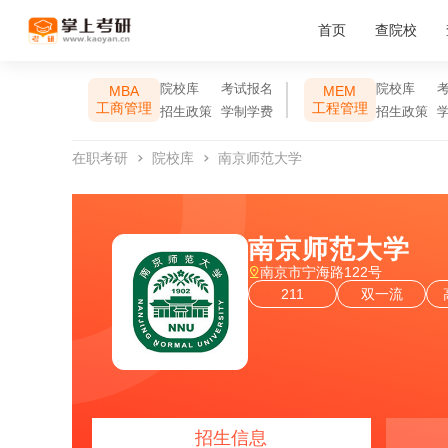
首页
查院校
院校库
考试报名
院校库
MBA
MEM
工商管理
工程管理
招生政策
学制学费
招生政策
在职考研
院校库
南京师范大学
南京师范大学
南京市宁海路122号
211
双一流
招生信息