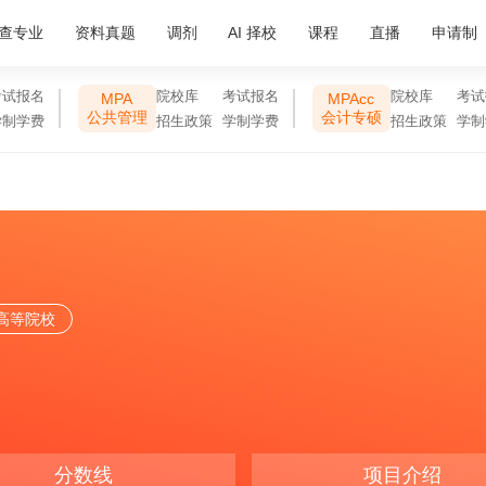
查专业
资料真题
调剂
AI 择校
课程
直播
申请制
考试报名
院校库
考试报名
院校库
考试
MPA
MPAcc
公共管理
会计专硕
学制学费
招生政策
学制学费
招生政策
学制
高等院校
分数线
项目介绍