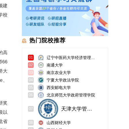
项建
学校
热门院校推荐
的高
辽宁中医药大学经济管理学院
01
66
南通大学
02
桥大
南京农业大学
03
e、
宁夏大学政法学院
04
西安邮电大学
05
北京师范大学政府管理学院
06
研奖
天津大学管理与经济学部
07
级以
批省
山西财经大学
08