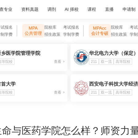
查专业
资料真题
调剂
AI 择校
课程
直播
申请制
考试报名
院校库
考试报名
院校库
考试
MPA
MPAcc
公共管理
会计专硕
学制学费
招生政策
学制学费
招生政策
学制
新乡医学院管理学院
华北电力大学（保定
高等院校
查看
211
双一流
高等院校
吉首大学
高等院校
查看
211
双一流
高等院校
生命与医药学院怎么样？师资力