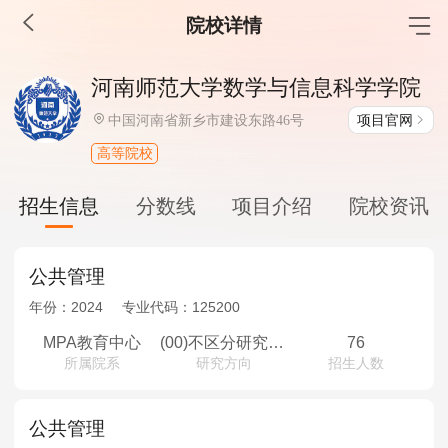
院校详情
MBA工商管理
河南师范大学数学与信息科学学院
院校库
考试报名
招生政策
学制学费
报名流程
项目官网
中国河南省新乡市建设东路46号
考试真题
报考经验
招生简章
高等院校
MEM工程管理
招生信息
分数线
项目介绍
院校资讯
院校库
考试报名
招生政策
学制学费
报名流程
考试真题
报考经验
招生简章
公共管理
年份：
2024
专业代码：
125200
MPA公共管理
MPA教育中心
(00)不区分研究方向
76
所属院系
研究方向
招生人数
院校库
考试报名
招生政策
学制学费
报名流程
考试真题
报考经验
招生简章
公共管理