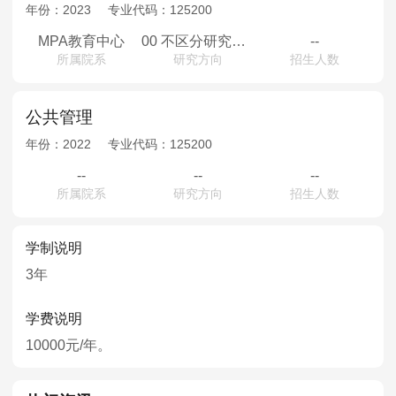
MPAcc会计专硕
年份：
2023
专业代码：
125200
院校库
考试报名
招生政策
学制学费
报名流程
MPA教育中心
00 不区分研究方向
--
所属院系
研究方向
招生人数
考试真题
报考经验
招生简章
MTA旅游管理
公共管理
年份：
2022
专业代码：
125200
院校库
考试报名
招生政策
学制学费
报名流程
--
--
--
考试真题
报考经验
招生简章
所属院系
研究方向
招生人数
学制说明
3年
学费说明
10000元/年。