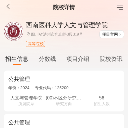
院校详情
MBA工商管理
西南医科大学人文与管理学院
院校库
考试报名
招生政策
学制学费
报名流程
项目官网
四川省泸州市忠山路3段319号
考试真题
报考经验
招生简章
高等院校
MEM工程管理
招生信息
分数线
项目介绍
院校资讯
院校库
考试报名
招生政策
学制学费
报名流程
考试真题
报考经验
招生简章
公共管理
年份：
2024
专业代码：
125200
MPA公共管理
人文与管理学院
(00)不区分研究方向
56
所属院系
研究方向
招生人数
院校库
考试报名
招生政策
学制学费
报名流程
考试真题
报考经验
招生简章
公共管理