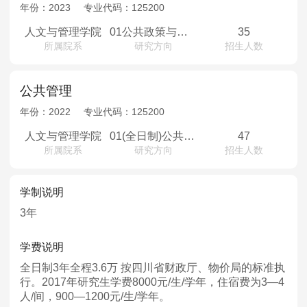
MPAcc会计专硕
年份：
2023
专业代码：
125200
院校库
考试报名
招生政策
学制学费
报名流程
人文与管理学院
01公共政策与行政管理；02卫生服务与医院管理；03卫生经济与医疗保障；04卫生人才培养与医学教育
35
所属院系
研究方向
招生人数
考试真题
报考经验
招生简章
MTA旅游管理
公共管理
年份：
2022
专业代码：
125200
院校库
考试报名
招生政策
学制学费
报名流程
人文与管理学院
01(全日制)公共政策与行政管理02(全日制)卫生服务与医院管理03(全日制)卫生经济与医疗保障04(全日制)卫生人才培养与医学教育
47
考试真题
报考经验
招生简章
所属院系
研究方向
招生人数
学制说明
3年
学费说明
全日制3年全程3.6万 按四川省财政厅、物价局的标准执
行。2017年研究生学费8000元/生/学年，住宿费为3—4
人/间，900—1200元/生/学年。