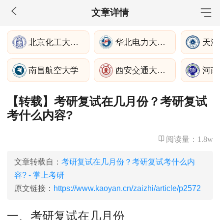
文章详情
MBA工商管理
北京化工大学经济管理学院
华北电力大学(保定)
天津
院校库
考试报名
招生政策
学制学费
报名流程
南昌航空大学
西安交通大学管理学院
河南
考试真题
报考经验
招生简章
【转载】考研复试在几月份？考研复试
MEM工程管理
考什么内容?
院校库
考试报名
招生政策
学制学费
报名流程
考试真题
报考经验
招生简章
阅读量：
1.8w
MPA公共管理
文章转载自：
考研复试在几月份？考研复试考什么内
容? - 掌上考研
院校库
考试报名
招生政策
学制学费
报名流程
原文链接：
https://www.kaoyan.cn/zaizhi/article/p2572
考试真题
报考经验
招生简章
一、考研复试在几月份