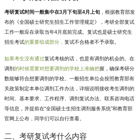
MPAcc会计专硕
考研复试时间一般集中在3月下旬至4月上旬
，根据教育部发
院校库
考试报名
招生政策
学制学费
报名流程
布的《全国硕士研究生招生工作管理规定》，考研全部复试
考试真题
报考经验
招生简章
工作一般应在录取当年4月底前完成。复试也是硕士研究生
MTA旅游管理
招生考试
的重要组成部分，
复试不合格者不予录取。
院校库
考试报名
招生政策
学制学费
报名流程
如果考生没有通过
复试考核的话，也是有调剂的机会的。在
考试真题
报考经验
招生简章
调剂
的时候需要对想要调剂的学校上准确把
握，确保考研分
数能够符合想要调剂的学校。一般招生单位会按照教育部有
关政策制定本单位调剂工作办法，详细说明接收考生调剂的
时间、基本要求、工作程序、调剂复试办法、联系咨询电话
等信息，并提前在“全国硕士生招生调剂服务系统”和教育部
官网上公布，同学们可以自行查看。
二、考研复试考什么内容