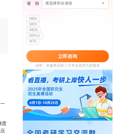
省 份
请选择所在省份
MBA
MPA
MEM
MPAcc
MTA
立即咨询
说明：本服务由第三方专业老师为您服务
我已阅读并同意
《用户政策》
和
《用户服务
使用协议》
进一
梯度
考压