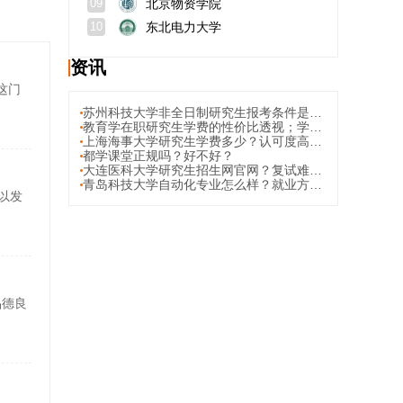
北京物资学院
09
东北电力大学
10
资讯
这门
苏州科技大学非全日制研究生报考条件是什么？报名费在哪里缴纳？
教育学在职研究生学费的性价比透视；学校推荐
上海海事大学研究生学费多少？认可度高不高？
都学课堂正规吗？好不好？
大连医科大学研究生招生网官网？复试难吗？
青岛科技大学自动化专业怎么样？就业方向？
以发
品德良