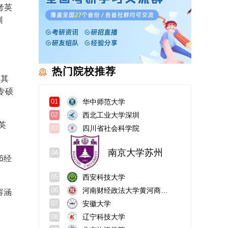
考英
训
热门院校推荐
。
其
专硕
华中师范大学
01
西北工业大学深圳
02
英
四川省社会科学院
03
南京大学苏州
04
6经
西安科技大学
05
河南财经政法大学黄河商学院
06
容涵
安徽大学
07
辽宁科技大学
08