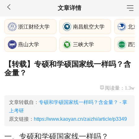
文章详情
MBA工商管理
浙江财经大学
南昌航空大学
院校库
考试报名
招生政策
学制学费
报名流程
燕山大学
三峡大学
西安
考试真题
报考经验
招生简章
【转载】专硕和学硕国家线一样吗？含
MEM工程管理
金量？
院校库
考试报名
招生政策
学制学费
报名流程
考试真题
报考经验
招生简章
阅读量：
1.3w
MPA公共管理
文章转载自：
专硕和学硕国家线一样吗？含金量？ - 掌
上考研
院校库
考试报名
招生政策
学制学费
报名流程
原文链接：
https://www.kaoyan.cn/zaizhi/article/p3349
考试真题
报考经验
招生简章
一、专硕和学硕国家线一样吗？