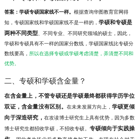
MPAcc会计专硕
答案：学硕专硕国家线不一样。
根据查询华图教育官网得
院校库
考试报名
招生政策
学制学费
报名流程
学硕和专硕是
知，专硕国家线和学硕国家线不是一样的，
考试真题
报考经验
招生简章
两种不同类型
、不同专业、不同研究领域的硕士，因此，
MTA旅游管理
学硕和专硕具有不一样的国家分数线，学硕国家线比专硕分
院校库
考试报名
招生政策
学制学费
报名流程
数线要高，
所以在选择专硕或学硕考虑清楚，弄清楚不同和
考试真题
报考经验
招生简章
优势。
二、专硕和学硕含金量？
在含金量上，不管专硕还是学硕最终都获得学历学位
双证，含金量没有区别。
学硕更倾
在未来发展方向上，
向于深造研究，
在攻读博士研究生上具有优势，因为多数
专硕倾向于实践操
博士研究生都招收学硕，不招收专硕。