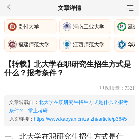
文章详情
MBA工商管理
贵州大学
河南工业大学
延边
院校库
考试报名
招生政策
学制学费
报名流程
福建师范大学
江西师范大学
华东
考试真题
报考经验
招生简章
【转载】北大学在职研究生招生方式是
MEM工程管理
什么？报考条件？
院校库
考试报名
招生政策
学制学费
报名流程
考试真题
报考经验
招生简章
阅读量：
7321
MPA公共管理
文章转载自：
北大学在职研究生招生方式是什么？报考
条件？ - 掌上考研
院校库
考试报名
招生政策
学制学费
报名流程
原文链接：
https://www.kaoyan.cn/zaizhi/article/p3645
考试真题
报考经验
招生简章
一、北大学在职研究生招生方式是什