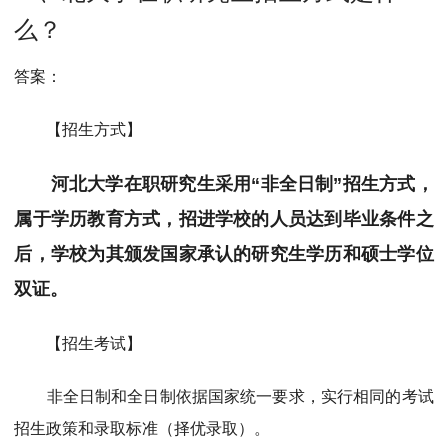
MPAcc会计专硕
么？
院校库
考试报名
招生政策
学制学费
报名流程
考试真题
报考经验
招生简章
答案：
MTA旅游管理
【招生方式】
院校库
考试报名
招生政策
学制学费
报名流程
河北大学在职研究生采用“非全日制”招生方式，
考试真题
报考经验
招生简章
属于学历教育方式，招进学校的人员达到毕业条件之
后，学校为其颁发国家承认的研究生学历和硕士学位
双证。
【招生考试】
非全日制和全日制依据国家统一要求，实行相同的考试
招生政策和录取标准（择优录取）。