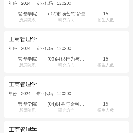
MPAcc会计专硕
年份：
2024
专业代码：
120200
院校库
考试报名
招生政策
学制学费
报名流程
管理学院
(02)市场营销管理
15
所属院系
研究方向
招生人数
考试真题
报考经验
招生简章
MTA旅游管理
工商管理学
年份：
2024
专业代码：
120200
院校库
考试报名
招生政策
学制学费
报名流程
管理学院
(03)组织行为与人力资源管理
15
考试真题
报考经验
招生简章
所属院系
研究方向
招生人数
工商管理学
年份：
2024
专业代码：
120200
管理学院
(04)财务与金融管理及金融工程
15
所属院系
研究方向
招生人数
工商管理学