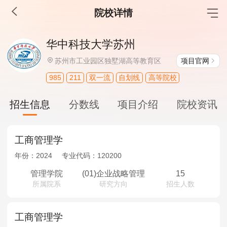
院校详情
MBA工商管理
华中科技大学苏州
院校库
考试报名
招生政策
学制学费
报名流程
项目官网
苏州市工业园区独墅湖高等教育区
考试真题
报考经验
招生简章
985
211
双一流
自划线
高等院校
MEM工程管理
招生信息
分数线
项目介绍
院校资讯
院校库
考试报名
招生政策
学制学费
报名流程
考试真题
报考经验
招生简章
工商管理学
年份：
2024
专业代码：
120200
MPA公共管理
管理学院
(01)企业战略管理
15
所属院系
研究方向
招生人数
院校库
考试报名
招生政策
学制学费
报名流程
考试真题
报考经验
招生简章
工商管理学