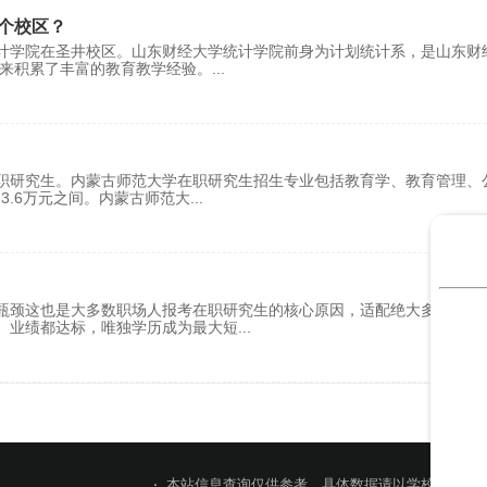
个校区？
计学院在圣井校区。山东财经大学统计学院前身为计划统计系，是山东财
年来积累了丰富的教育教学经验。
...
职研究生。内蒙古师范大学在职研究生招生专业包括教育学、教育管理、
3.6万元之间。内蒙古师范大
...
瓶颈这也是大多数职场人报考在职研究生的核心原因，适配绝大多数行业
、业绩都达标，唯独学历成为最大短
...
本站信息查询仅供参考，具体数据请以学校官网或