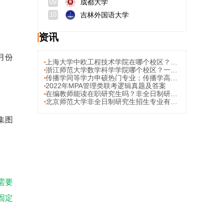
成都大学
09
吉林外国语大学
10
资讯
月份
上海大学中欧工程技术学院在哪个校区？是211吗？
浙江师范大学数学科学学院哪个校区？一本还是二本？
传播学同等学力申硕热门专业；传播学高性价比院校推荐
2022年MPA管理类联考逻辑真题及答案
在编教师能读在职研究生吗？非全日制研究生必须到校上课吗？
北京师范大学非全日制研究生招生专业有哪些？学制几年？
集图
需要
固定