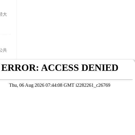
经大
公共
的晋
在线咨询
考试院公布为准
本站数据未经授权严禁转载，违者将依法追究责任