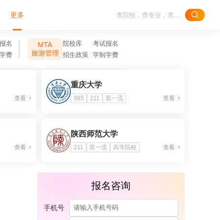
更多
报名
院校库
考试报名
MTA
旅游管理
学费
招生政策
学制学费
重庆大学
查看
985
211
双一流
查看
陕西师范大学
查看
211
双一流
高等院校
查看
报名咨询
手机号