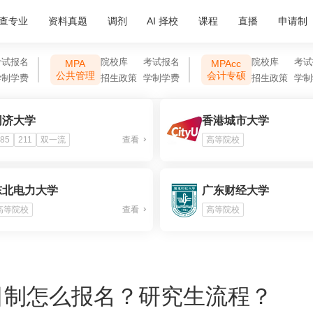
查专业
资料真题
调剂
AI 择校
课程
直播
申请制
考试报名
院校库
考试报名
院校库
考试
MPA
MPAcc
公共管理
会计专硕
学制学费
招生政策
学制学费
招生政策
学制
同济大学
香港城市大学
85
211
双一流
查看
高等院校
东北电力大学
广东财经大学
高等院校
查看
高等院校
日制怎么报名？研究生流程？