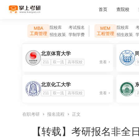
首页
查院校
院校库
考试报名
院校库
MBA
MEM
工商管理
工程管理
招生政策
学制学费
招生政策
北京体育大学
211
双一流
高等院校
查看
9
北京化工大学
211
双一流
高等院校
查看
在职考研
报名流程
正文
【转载】
考研报名非全